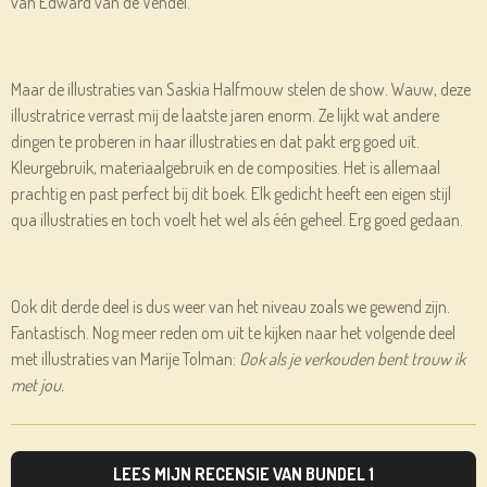
van Edward van de Vendel.
Maar de illustraties van Saskia Halfmouw stelen de show. Wauw, deze
illustratrice verrast mij de laatste jaren enorm. Ze lijkt wat andere
dingen te proberen in haar illustraties en dat pakt erg goed uit.
Kleurgebruik, materiaalgebruik en de composities. Het is allemaal
prachtig en past perfect bij dit boek. Elk gedicht heeft een eigen stijl
qua illustraties en toch voelt het wel als één geheel. Erg goed gedaan.
Ook dit derde deel is dus weer van het niveau zoals we gewend zijn.
Fantastisch. Nog meer reden om uit te kijken naar het volgende deel
met illustraties van Marije Tolman:
Ook als je verkouden bent trouw ik
met jou.
LEES MIJN RECENSIE VAN BUNDEL 1