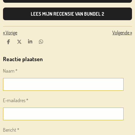
LEES MIJN RECENSIE VAN BUNDEL 2
«
Vorige
Volgende
»
D
D
S
D
E
E
H
E
L
E
A
L
E
L
R
E
Reactie plaatsen
N
E
N
Naam *
E-mailadres *
Bericht *