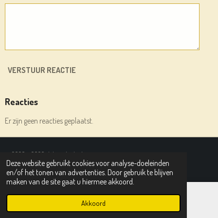
VERSTUUR REACTIE
Reacties
Er zijn geen reacties geplaatst.
© 2020 - 2026 deleesplank.nl
Deze website gebruikt cookies voor analyse-doeleinden
Powered by
JouwWeb
en/of het tonen van advertenties. Door gebruik te blijven
maken van de site gaat u hiermee akkoord.
Akkoord
E-mailadres
Instagram