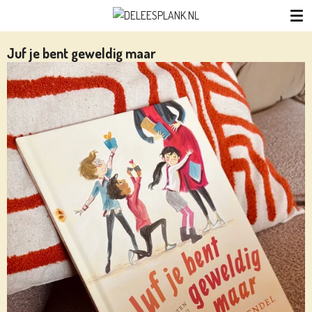
Ga
direct
naar
Juf je bent geweldig maar
de
hoofdinhoud