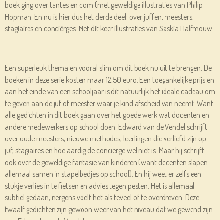
boek ging over tantes en oom (met geweldige illustraties van Philip
Hopman. En nu is hier dus het derde deel: over juffen, meesters,
stagiaires en conciërges. Met dit keer illustraties van Saskia Halfmouw.
Een superleuk thema en vooral slim om dit boek nu uit te brengen. De
boeken in deze serie kosten maar 12,50 euro. Een toegankelijke prijs en
aan het einde van een schooljaar is dit natuurlijk het ideale cadeau om
te geven aan de juf of meester waar je kind afscheid van neemt. Want
alle gedichten in dit boek gaan over het goede werk wat docenten en
andere medewerkers op school doen. Edward van de Vendel schrijft
over oude meesters, nieuwe methodes, leerlingen die verliefd zijn op
juf, stagiaires en hoe aardig de conciërge wel niet is. Maar hij schrijft
ook over de geweldige fantasie van kinderen (want docenten slapen
allemaal samen in stapelbedjes op school). En hij weet er zelfs een
stukje verlies in te fietsen en advies tegen pesten. Het is allemaal
subtiel gedaan, nergens voelt het als teveel of te overdreven. Deze
twaalf gedichten zijn gewoon weer van het niveau dat we gewend zijn