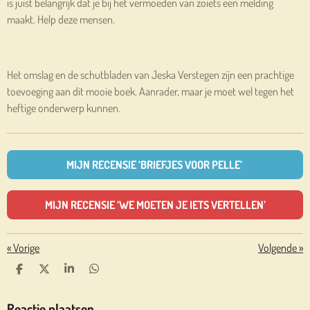
is juist belangrijk dat je bij het vermoeden van zoiets een melding
maakt. Help deze mensen.
Het omslag en de schutbladen van Jeska Verstegen zijn een prachtige
toevoeging aan dit mooie boek. Aanrader, maar je moet wel tegen het
heftige onderwerp kunnen.
MIJN RECENSIE ‘BRIEFJES VOOR PELLE’
MIJN RECENSIE ‘WE MOETEN JE IETS VERTELLEN’
«
Vorige
Volgende
»
D
D
S
D
E
E
H
E
L
E
A
L
E
L
R
E
Reactie plaatsen