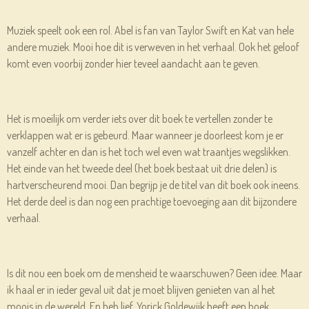
Muziek speelt ook een rol. Abel is fan van Taylor Swift en Kat van hele
andere muziek. Mooi hoe dit is verweven in het verhaal. Ook het geloof
komt even voorbij zonder hier teveel aandacht aan te geven.
Het is moeilijk om verder iets over dit boek te vertellen zonder te
verklappen wat er is gebeurd. Maar wanneer je doorleest kom je er
vanzelf achter en dan is het toch wel even wat traantjes wegslikken.
Het einde van het tweede deel (het boek bestaat uit drie delen) is
hartverscheurend mooi. Dan begrijp je de titel van dit boek ook ineens.
Het derde deel is dan nog een prachtige toevoeging aan dit bijzondere
verhaal.
Is dit nou een boek om de mensheid te waarschuwen? Geen idee. Maar
ik haal er in ieder geval uit dat je moet blijven genieten van al het
moois in de wereld. En heb lief. Yorick Goldewijk heeft een boek