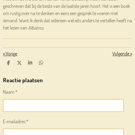
geschreven dat bij de beste van de laatste jaren hoort. Het is een boek
om rustig over na te denken en eens een gesprek te voeren met
iemand. Want ik denk dat iedereen wel iets anders te vertellen heeft na
het lezen van
Albatros.
«
Vorige
Volgende
»
D
D
S
D
E
E
H
E
L
E
A
L
E
L
R
E
Reactie plaatsen
N
E
N
Naam *
E-mailadres *