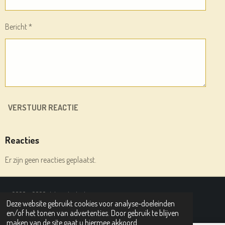
Bericht *
VERSTUUR REACTIE
Reacties
Er zijn geen reacties geplaatst.
© 2020 - 2026 deleesplank.nl
Deze website gebruikt cookies voor analyse-doeleinden
Powered by
JouwWeb
en/of het tonen van advertenties. Door gebruik te blijven
maken van de site gaat u hiermee akkoord.