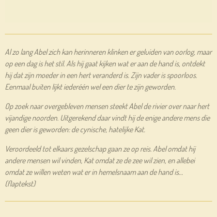
Al zo lang Abel zich kan herinneren klinken er geluiden van oorlog, maar
op een dag is het stil. Als hij gaat kijken wat er aan de hand is, ontdekt
hij dat zijn moeder in een hert veranderd is. Zijn vader is spoorloos.
Eenmaal buiten lijkt iederéén wel een dier te zijn geworden.
Op zoek naar overgebleven mensen steekt Abel de rivier over naar hert
vijandige noorden. Uitgerekend daar vindt hij de enige andere mens die
geen dier is geworden: de cynische, hatelijke Kat.
Veroordeeld tot elkaars gezelschap gaan ze op reis. Abel omdat hij
andere mensen wil vinden, Kat omdat ze de zee wil zien, en allebei
omdat ze willen weten wat er in hemelsnaam aan de hand is…
(flaptekst)