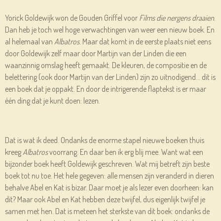
Yorick Goldewijk won de Gouden Griffel voor
Films die nergens draaien
.
Dan heb je toch wel hoge verwachtingen van weer een nieuw boek. En
al helemaal van
Albatros
. Maar dat komt in de eerste plaats niet eens
door Goldewijk zelf maar door Martijn van der Linden die een
waanzinnig omslag heeft gemaakt. De kleuren, de compositie en de
belettering (ook door Martijn van der Linden) zijn zo uitnodigend… dit is
een boek dat je oppakt. En door de intrigerende flaptekst is er maar
één ding dat je kunt doen: lezen.
Dat is wat ik deed. Ondanks de enorme stapel nieuwe boeken thuis
kreeg
Albatros
voorrang. En daar ben ik erg blij mee. Want wat een
bijzonder boek heeft Goldewijk geschreven. Wat mij betreft zijn beste
boek tot nu toe. Het hele gegeven: alle mensen zijn veranderd in dieren
behalve Abel en Kat is bizar. Daar moet je als lezer even doorheen: kan
dit? Maar ook Abel en Kat hebben deze twijfel, dus eigenlijk twijfel je
samen met hen. Dat is meteen het sterkste van dit boek: ondanks de