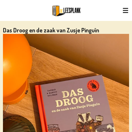
Ga
direct
naar
de
Das Droog en de zaak van Zusje Pinguïn
hoofdinhoud