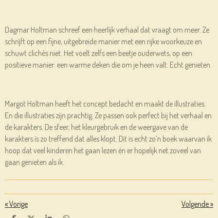
Dagmar Holtman schreef een heerlijk verhaal dat vraagt om meer. Ze
schrijft op een fijne, uitgebreide manier met een rijke woorkeuze en
schuwt clichés niet. Het voelt zelfs een beetje ouderwets, op een
positieve manier: een warme deken die om je heen valt. Echt genieten.
Margot Holtman heeft het concept bedacht en maakt de illustraties.
En die illustraties zijn prachtig. Ze passen ook perfect bij het verhaal en
de karakters. De sfeer, het kleurgebruik en de weergave van de
karakters is zo treffend dat alles klopt. Dit is echt zo’n boek waarvan ik
hoop dat veel kinderen het gaan lezen én er hopelijk net zoveel van
gaan genieten als ik.
«
Vorige
Volgende
»