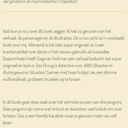
dat geratel in de machinekamer? (flaptekst)
Wat kun je nou over dit boek zeggen. Ik heb zo genoten van het
verhaal, de personages en de illustraties. Dit is nou echt zo’n voorbeeld
boek voor mij. Allereerst is het idee super origineel: er is een
krantenartikel over dieren in het nieuws gebruikt als basisidee.
Daaromheen heeft Dagmar Holtman een verhaal bedacht dat super
origineel en leuk is. Das Droog is detective voor
BIBS (Beesten In
Buitengewone Situaties).
Samen met haar hulpje Lee, een slimme
wolhandkrab, probeert ze zaken op te lossen.
In dit boek gaat deze zaak over het vermiste zussen van drie pinguïns.
Deze pinguïns zijn soms wat irritant en daardoor veel te leuk om over
te lezen. Das is een heerlijk karakter waar je gewoon meer van wilt
lezen.