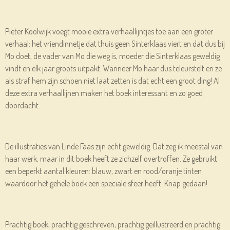
Pieter Koolwijk voegt mooie extra verhaallijntjes toe aan een groter
verhaal: het vriendinnetje dat thuis geen Sinterklaas viert en dat dus bij
Mo doet, de vader van Mo die weg is, moeder die Sinterklaas geweldig
vindt en elk jaar groots uitpakt. Wanneer Mo haar dus teleurstelt en ze
als straf hem zijn schoen niet laat zetten is dat echt een groot ding! Al
deze extra verhaallijnen maken het boek interessant en zo goed
doordacht.
De illustraties van Linde Faas zijn echt geweldig. Dat zeg ik meestal van
haar werk, maar in dit boek heeft ze zichzelf overtroffen. Ze gebruikt
een beperkt aantal kleuren: blauw, zwart en rood/oranje tinten
waardoor het gehele boek een speciale sfeer heeft. Knap gedaan!
Prachtig boek, prachtig geschreven, prachtig geïllustreerd en prachtig