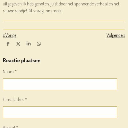
uitgegeven. Ik heb genoten, juist door het spannende verhaal en het
rauwe randje! Dit vraagt om meer!
«
Vorige
Volgende
»
D
D
S
D
E
E
H
E
L
E
A
L
E
L
R
E
Reactie plaatsen
N
E
N
Naam *
E-mailadres *
Bericht *