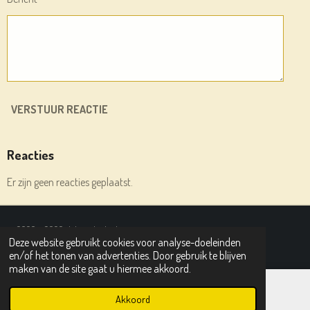
VERSTUUR REACTIE
Reacties
Er zijn geen reacties geplaatst.
© 2020 - 2026 deleesplank.nl
Deze website gebruikt cookies voor analyse-doeleinden
Powered by
JouwWeb
en/of het tonen van advertenties. Door gebruik te blijven
maken van de site gaat u hiermee akkoord.
Akkoord
E-mailadres
Instagram