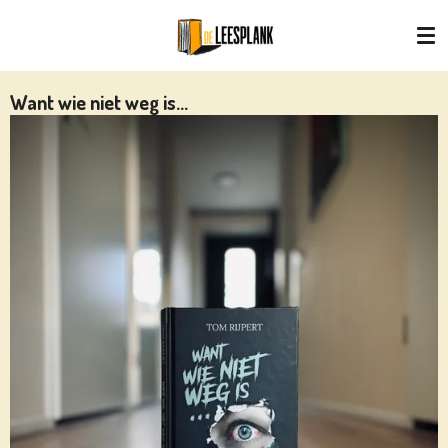
Ga
direct
naar
de
Want wie niet weg is...
hoofdinhoud