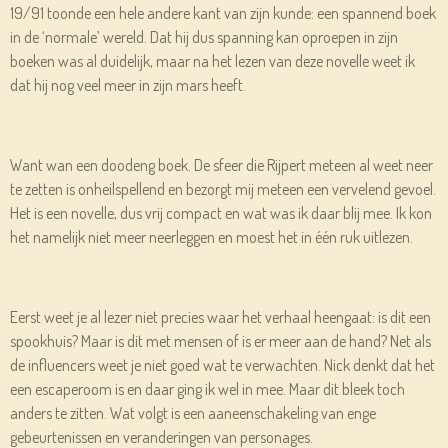
19/91 toonde een hele andere kant van zijn kunde: een spannend boek
in de ‘normale’ wereld. Dat hij dus spanning kan oproepen in zijn
boeken was al duidelijk, maar na het lezen van deze novelle weet ik
dat hij nog veel meer in zijn mars heeft.
Want wan een doodeng boek. De sfeer die Rijpert meteen al weet neer
te zetten is onheilspellend en bezorgt mij meteen een vervelend gevoel.
Het is een novelle, dus vrij compact en wat was ik daar blij mee. Ik kon
het namelijk niet meer neerleggen en moest het in één ruk uitlezen.
Eerst weet je al lezer niet precies waar het verhaal heengaat: is dit een
spookhuis? Maar is dit met mensen of is er meer aan de hand? Net als
de influencers weet je niet goed wat te verwachten. Nick denkt dat het
een escaperoom is en daar ging ik wel in mee. Maar dit bleek toch
anders te zitten. Wat volgt is een aaneenschakeling van enge
gebeurtenissen en veranderingen van personages.