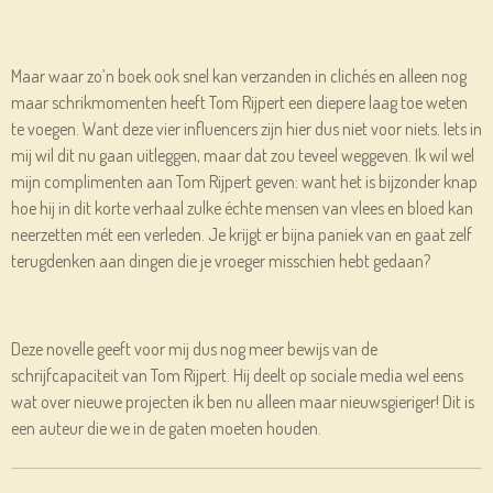
Maar waar zo’n boek ook snel kan verzanden in clichés en alleen nog
maar schrikmomenten heeft Tom Rijpert een diepere laag toe weten
te voegen. Want deze vier influencers zijn hier dus niet voor niets. Iets in
mij wil dit nu gaan uitleggen, maar dat zou teveel weggeven. Ik wil wel
mijn complimenten aan Tom Rijpert geven: want het is bijzonder knap
hoe hij in dit korte verhaal zulke échte mensen van vlees en bloed kan
neerzetten mét een verleden. Je krijgt er bijna paniek van en gaat zelf
terugdenken aan dingen die je vroeger misschien hebt gedaan?
Deze novelle geeft voor mij dus nog meer bewijs van de
schrijfcapaciteit van Tom Rijpert. Hij deelt op sociale media wel eens
wat over nieuwe projecten ik ben nu alleen maar nieuwsgieriger! Dit is
een auteur die we in de gaten moeten houden.