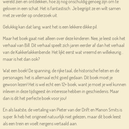
wereld zien en ontdekken, hoe zij nog onschuldig genoeg zijn om te
geloven in een schat. Het is fantastisch. Je begrijpt ze en wilt samen
met ze verder op onderzoek uit.
Gelukkig kan dat lang, want het is een lekkere dikke pil.
Maar het boek gaat niet alleen over deze kinderen. Nee, je leest ook het
verhaal van Bill. Dit verhaal speelt zich jaren eerder af dan het verhaal
van de Kakkerlakkenbende. Het lijkt eerst wat vreemd en willekeurig...
maar is het dan ook?
Wat een boek! De spanning, de rijke taal, de historische feiten en de
personages: het is allemaal echt goed gedaan. Dit boek moet je
gewoon lezen! Het is wel echt een 12+ boek, want je moet je wel kunnen
inleven in deze tijdsgeest én interesse hebben in geschiedenis. Maar
dan is dit het perfecte boek voor jou!
En als laatste, de vertaling van Pieter van der Drift en Manon Smits is
super. Ik heb het origineel natuurlijk niet gelezen, maar dit boek leest
als een trein en voelt nergens vertaald aan.