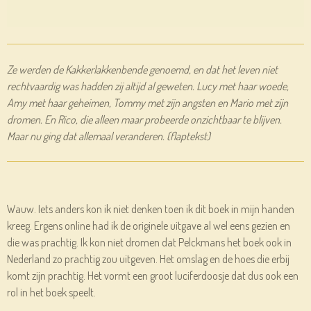
Ze werden de Kakkerlakkenbende genoemd, en dat het leven niet
rechtvaardig was hadden zij altijd al geweten. Lucy met haar woede,
Amy met haar geheimen, Tommy met zijn angsten en Mario met zijn
dromen. En Rico, die alleen maar probeerde onzichtbaar te blijven.
Maar nu ging dat allemaal veranderen.
(flaptekst)
Wauw. Iets anders kon ik niet denken toen ik dit boek in mijn handen
kreeg. Ergens online had ik de originele uitgave al wel eens gezien en
die was prachtig. Ik kon niet dromen dat Pelckmans het boek ook in
Nederland zo prachtig zou uitgeven. Het omslag en de hoes die erbij
komt zijn prachtig. Het vormt een groot luciferdoosje dat dus ook een
rol in het boek speelt.