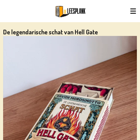
Ga
direct
naar
de
De legendarische schat van Hell Gate
hoofdinhoud