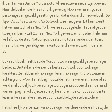
Ik ben fan van Davide Morosinotto. Al lees ik zeker niet al zijn boeken.
Maar de boeken die ik las vond ik geweldig. Mooie verhalen, goede
personages en geweldige settingen. En dat is dus in dit nieuwe boek,
De
legendarische schat van Hell Gate
ook weer het geval. Dit keer speelt
het verhaal zich af in New York, wel een poos geleden. In de afgelopen
twee jaar ben ik zelf 2x naar New York geweest en sindsdien helemaal
verliefd op de stad. Natuurlijk is de stad nu totaal anders dan toen,
maar dit is wel geweldig: een avontuur in die wereldstad in de jaren
20.
Ook in dit boek heeft Davide Morosinotto weer geweldige personages
bedacht. De Kakkerlakkenbende bestaat uit stuk voor stuk eigen
karakters. Ze hebben elk hun eigen leven, hun eigen thuis-situatie en
achtergrond. Wow. In het begin duizelde het me wel even, maar alles
werd snel duidelijk. Elk personage wordt geïntroduceerd aan de hand
van een pagina vol objecten die bij hen horen. Je kunt dus zonder te
lezen al kennismaken met ze door deze bladzijden te bestuderen.
Het is heerlijk om te lezen vanuit de ogen van deze kinderen. Hoe zij de