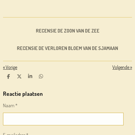
RECENSIE DE ZOON VAN DE ZEE
RECENSIE DE VERLOREN BLOEM VAN DE SJAMAAN
«
Vorige
Volgende
»
D
D
S
D
E
E
H
E
L
E
A
L
E
L
R
E
Reactie plaatsen
N
E
N
Naam *
E-mailadres *