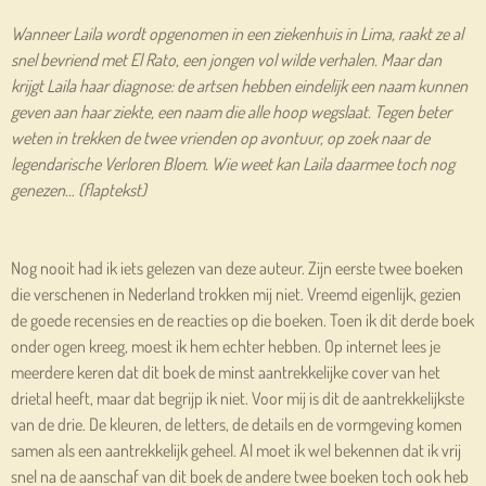
Wanneer Laila wordt opgenomen in een ziekenhuis in Lima, raakt ze al
snel bevriend met El Rato, een jongen vol wilde verhalen. Maar dan
krijgt Laila haar diagnose: de artsen hebben eindelijk een naam kunnen
geven aan haar ziekte, een naam die alle hoop wegslaat. Tegen beter
weten in trekken de twee vrienden op avontuur, op zoek naar de
legendarische Verloren Bloem. Wie weet kan Laila daarmee toch nog
genezen… (flaptekst)
Nog nooit had ik iets gelezen van deze auteur. Zijn eerste twee boeken
die verschenen in Nederland trokken mij niet. Vreemd eigenlijk, gezien
de goede recensies en de reacties op die boeken. Toen ik dit derde boek
onder ogen kreeg, moest ik hem echter hebben. Op internet lees je
meerdere keren dat dit boek de minst aantrekkelijke cover van het
drietal heeft, maar dat begrijp ik niet. Voor mij is dit de aantrekkelijkste
van de drie. De kleuren, de letters, de details en de vormgeving komen
samen als een aantrekkelijk geheel. Al moet ik wel bekennen dat ik vrij
snel na de aanschaf van dit boek de andere twee boeken toch ook heb