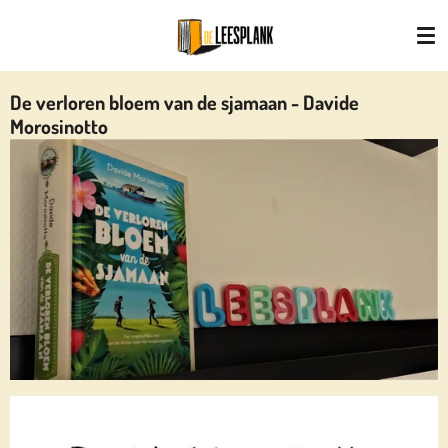
Ga
direct
naar
de
De verloren bloem van de sjamaan - Davide
hoofdinhoud
Morosinotto