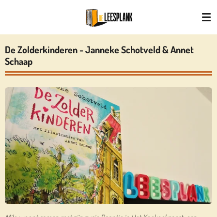
Ga
direct
naar
de
De Zolderkinderen - Janneke Schotveld & Annet
hoofdinhoud
Schaap