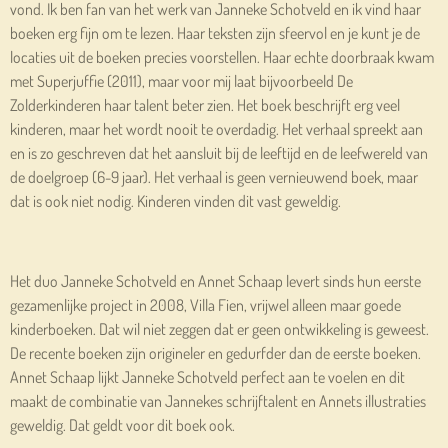
vond. Ik ben fan van het werk van Janneke Schotveld en ik vind haar
boeken erg fijn om te lezen. Haar teksten zijn sfeervol en je kunt je de
locaties uit de boeken precies voorstellen. Haar echte doorbraak kwam
met Superjuffie (2011), maar voor mij laat bijvoorbeeld De
Zolderkinderen haar talent beter zien. Het boek beschrijft erg veel
kinderen, maar het wordt nooit te overdadig. Het verhaal spreekt aan
en is zo geschreven dat het aansluit bij de leeftijd en de leefwereld van
de doelgroep (6-9 jaar). Het verhaal is geen vernieuwend boek, maar
dat is ook niet nodig. Kinderen vinden dit vast geweldig.
Het duo Janneke Schotveld en Annet Schaap levert sinds hun eerste
gezamenlijke project in 2008, Villa Fien, vrijwel alleen maar goede
kinderboeken. Dat wil niet zeggen dat er geen ontwikkeling is geweest.
De recente boeken zijn origineler en gedurfder dan de eerste boeken.
Annet Schaap lijkt Janneke Schotveld perfect aan te voelen en dit
maakt de combinatie van Jannekes schrijftalent en Annets illustraties
geweldig. Dat geldt voor dit boek ook.