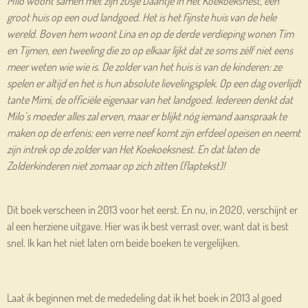
Milo woont samen met zijn zusje Daantje in Het Koekoeksnest, een
groot huis op een oud landgoed. Het is het fijnste huis van de hele
wereld. Boven hem woont Lina en op de derde verdieping wonen Tim
en Tijmen, een tweeling die zo op elkaar lijkt dat ze soms zélf niet eens
meer weten wie wie is. De zolder van het huis is van de kinderen: ze
spelen er altijd en het is hun absolute lievelingsplek. Op een dag overlijdt
tante Mimi, de officiële eigenaar van het landgoed. Iedereen denkt dat
Milo’s moeder alles zal erven, maar er blijkt nóg iemand aanspraak te
maken op de erfenis: een verre neef komt zijn erfdeel opeisen en neemt
zijn intrek op de zolder van Het Koekoeksnest. En dat laten de
Zolderkinderen niet zomaar op zich zitten (flaptekst)!
Dit boek verscheen in 2013 voor het eerst. En nu, in 2020, verschijnt er
al een herziene uitgave. Hier was ik best verrast over, want dat is best
snel. Ik kan het niet laten om beide boeken te vergelijken.
Laat ik beginnen met de mededeling dat ik het boek in 2013 al goed