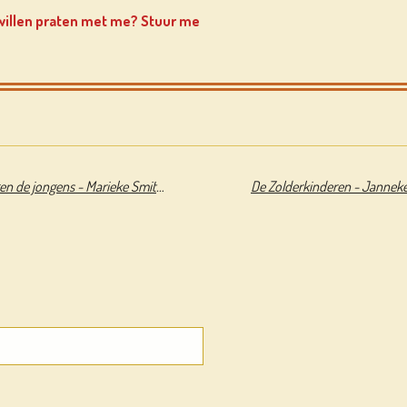
 willen praten met me? Stuur me
Lotte & Roos De meisjes tegen de jongens - Marieke Smithuis & Annet Schaap
De Zolderkinderen - Jannek