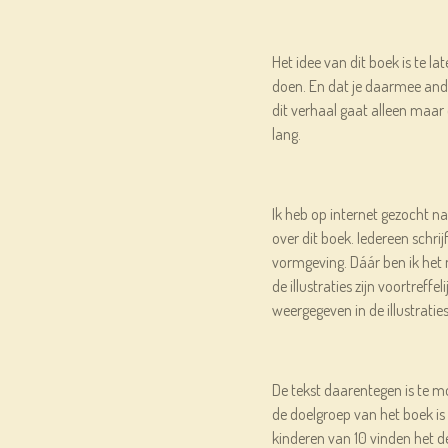
Het idee van dit boek is te 
doen. En dat je daarmee ande
dit verhaal gaat alleen maar 
lang.
Ik heb op internet gezocht n
over dit boek. Iedereen schri
vormgeving. Dáár ben ik het
de illustraties zijn voortreffe
weergegeven in de illustraties
De tekst daarentegen is te mo
de doelgroep van het boek is v
kinderen van 10 vinden het d