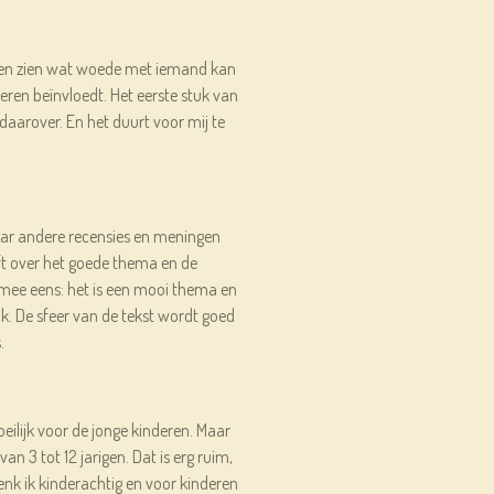
laten zien wat woede met iemand kan
ren beïnvloedt. Het eerste stuk van
daarover. En het duurt voor mij te
aar andere recensies en meningen
jft over het goede thema en de
 mee eens: het is een mooi thema en
lijk. De sfeer van de tekst wordt goed
.
eilijk voor de jonge kinderen. Maar
an 3 tot 12 jarigen. Dat is erg ruim,
enk ik kinderachtig en voor kinderen