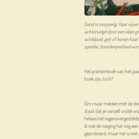
Eend is mopperig. Haar vijve
achtervolgd door een klein gr
schildpad, geit of konijn haa
speelse, boerderijverhaal word
Het prentenboek van het jaa
boek zijn, toch?
Om maar meteen met de deur i
staat dat je vanzelf vrolijk w
helaas het tegenovergestelde
ik niet de neiging het nog een
geprobeerd, maar het is niet 