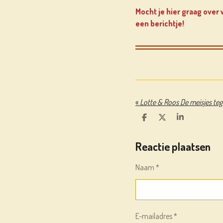
Mocht je hier graag over
een berichtje!
«
D
D
S
E
E
H
L
E
A
Reactie plaatsen
E
L
R
N
E
Naam *
E-mailadres *