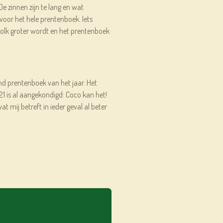
 De zinnen zijn te lang en wat
k voor het hele prentenboek. Iets
olk groter wordt en het prentenboek
end prentenboek van het jaar. Het
1 is al aangekondigd: Coco kan het!
t mij betreft in ieder geval al beter