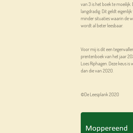
van 3 is het boek te moeilijk.
langdradig. Dit geldt eigenlij
minder situaties waarin de w
wordt al beter leesbaar.
Voor mij is dit een tegenvall
prentenboek van het jaar 202
Loes Riphagen. Deze keus is wa
dan die van 2020.
©De Leesplank 2020