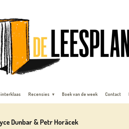
interklaas
Recensies
Boek van de week
Contact
yce Dunbar & Petr Horãcek