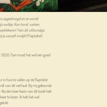
r is opgedroogd en ze wordt
ijs wolkje. Kan hond, varken,
r opkikkeren? Van dit uitbundige,
 je vanzelf vrolijk
! (Flaptekst)
r 2020. Dan moet het wel een goed
n huis te vallen op de flaptekst
ordt van dit verhaal. Bij mij gebeurde
. Na één keer lezen van dit boek heb
 keer te lezen. Ik heb het wel
gelukt.