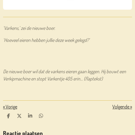
‘Varkens,’ zei de nieuwe boer.
‘Hoeveel eieren hebben jullie deze week gelegd?’
De nieuwe boer wil dat de varkens eieren gaan leggen. Hij bouwt een
Verkipmachine en stopt Varkentje 405 erin… (flaptekst)
«
Vorige
Volgende
»
D
D
S
D
E
E
H
E
L
E
A
L
E
L
R
E
Reactie plaatsen