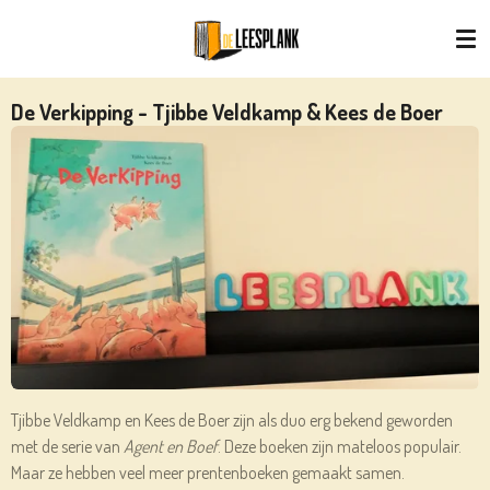
Ga
direct
naar
de
De Verkipping - Tjibbe Veldkamp & Kees de Boer
hoofdinhoud
Tjibbe Veldkamp en Kees de Boer zijn als duo erg bekend geworden
met de serie van
Agent en Boef
. Deze boeken zijn mateloos populair.
Maar ze hebben veel meer prentenboeken gemaakt samen.