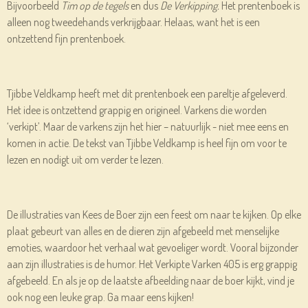
Bijvoorbeeld
Tim op de tegels
en dus
De Verkipping.
Het prentenboek is
alleen nog tweedehands verkrijgbaar. Helaas, want het is een
ontzettend fijn prentenboek.
Tjibbe Veldkamp heeft met dit prentenboek een pareltje afgeleverd.
Het idee is ontzettend grappig en origineel. Varkens die worden
‘verkipt’. Maar de varkens zijn het hier – natuurlijk - niet mee eens en
komen in actie. De tekst van Tjibbe Veldkamp is heel fijn om voor te
lezen en nodigt uit om verder te lezen.
De illustraties van Kees de Boer zijn een feest om naar te kijken. Op elke
plaat gebeurt van alles en de dieren zijn afgebeeld met menselijke
emoties, waardoor het verhaal wat gevoeliger wordt. Vooral bijzonder
aan zijn illustraties is de humor. Het Verkipte Varken 405 is erg grappig
afgebeeld. En als je op de laatste afbeelding naar de boer kijkt, vind je
ook nog een leuke grap. Ga maar eens kijken!