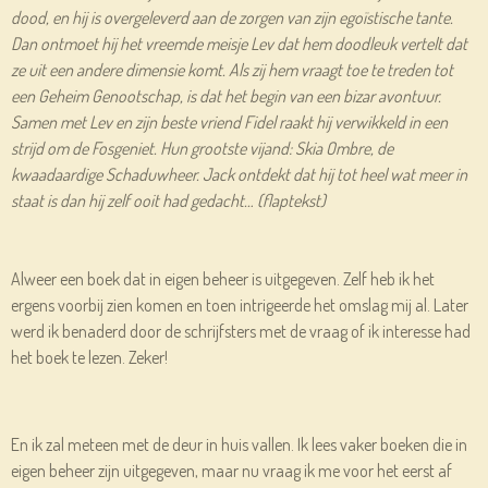
dood, en hij is overgeleverd aan de zorgen van zijn egoïstische tante.
Dan ontmoet hij het vreemde meisje Lev dat hem doodleuk vertelt dat
ze uit een andere dimensie komt. Als zij hem vraagt toe te treden tot
een Geheim Genootschap, is dat het begin van een bizar avontuur.
Samen met Lev en zijn beste vriend Fidel raakt hij verwikkeld in een
strijd om de Fosgeniet. Hun grootste vijand: Skia Ombre, de
kwaadaardige Schaduwheer. Jack ontdekt dat hij tot heel wat meer in
staat is dan hij zelf ooit had gedacht… (flaptekst)
Alweer een boek dat in eigen beheer is uitgegeven. Zelf heb ik het
ergens voorbij zien komen en toen intrigeerde het omslag mij al. Later
werd ik benaderd door de schrijfsters met de vraag of ik interesse had
het boek te lezen. Zeker!
En ik zal meteen met de deur in huis vallen. Ik lees vaker boeken die in
eigen beheer zijn uitgegeven, maar nu vraag ik me voor het eerst af