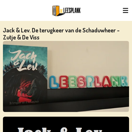
Ga
direct
naar
de
Jack & Lev. De terugkeer van de Schaduwheer -
hoofdinhoud
Zutje & De Viss