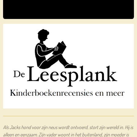
Als Jacks hond voor zijn neus wordt ontvoerd, stort zijn wereld in. Hij is
alleen en eenzaam. Zijn vader woont in het buitenland, zijn moeder is