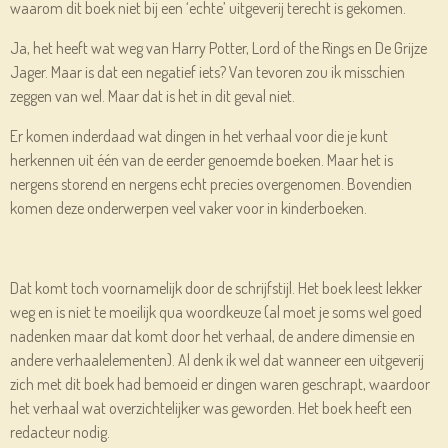
waarom dit boek niet bij een ‘echte’ uitgeverij terecht is gekomen.
Ja, het heeft wat weg van Harry Potter, Lord of the Rings en De Grijze
Jager. Maar is dat een negatief iets? Van tevoren zou ik misschien
zeggen van wel. Maar dat is het in dit geval niet.
Er komen inderdaad wat dingen in het verhaal voor die je kunt
herkennen uit één van de eerder genoemde boeken. Maar het is
nergens storend en nergens echt precies overgenomen. Bovendien
komen deze onderwerpen veel vaker voor in kinderboeken.
Dat komt toch voornamelijk door de schrijfstijl. Het boek leest lekker
weg en is niet te moeilijk qua woordkeuze (al moet je soms wel goed
nadenken maar dat komt door het verhaal, de andere dimensie en
andere verhaalelementen). Al denk ik wel dat wanneer een uitgeverij
zich met dit boek had bemoeid er dingen waren geschrapt, waardoor
het verhaal wat overzichtelijker was geworden. Het boek heeft een
redacteur nodig.