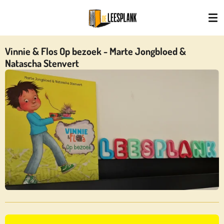
Ga
direct
naar
de
Vinnie & Flos Op bezoek - Marte Jongbloed &
hoofdinhoud
Natascha Stenvert