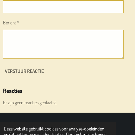
Bericht *
VERSTUUR REACTIE
Reacties
Er zijn geen reacties geplaatst.
© 2020 - 2026 deleesplank.nl
Deze website gebruikt cookies voor analyse-doeleinden
Powered by
JouwWeb
en/of het tonen van advertenties. Door gebruik te blijven