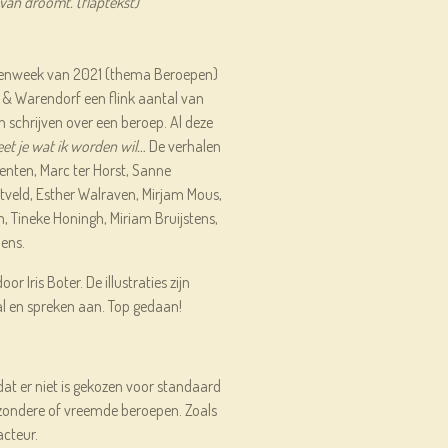
van droomt. (flaptekst)
kenweek van 2021 (thema Beroepen)
 & Warendorf een flink aantal van
n schrijven over een beroep. Al deze
et je wat ik worden wil…
De verhalen
enten, Marc ter Horst, Sanne
eld, Esther Walraven, Mirjam Mous,
, Tineke Honingh, Miriam Bruijstens,
iens.
oor Iris Boter. De illustraties zijn
aal en spreken aan. Top gedaan!
dat er niet is gekozen voor standaard
zondere of vreemde beroepen. Zoals
acteur.