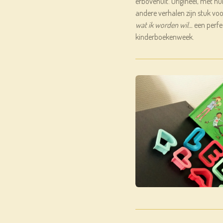
erbovenuit. Origineel, met hum
andere verhalen zijn stuk voo
wat ik worden wil…
een perfe
kinderboekenweek.