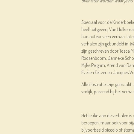
over later worden waar je nu 
Speciaal voor de Kinderboe
heeft uitgeverij Van Holkema
hun auteurs een verhaal late
verhalen zijn gebundeld in
We
zijn geschreven door Tosca M
Roosenboom, Janneke Schotv
Mijke Pelgrim, Arend van Dam
Evelien Feltzer en Jacques Vr
Alle illustraties zijn gemaakt d
vrolijk, passend bij het verh
Het leuke aan de verhalen is 
beroepen, maar ook voor bij
bijvoorbeeld piccolo of stem