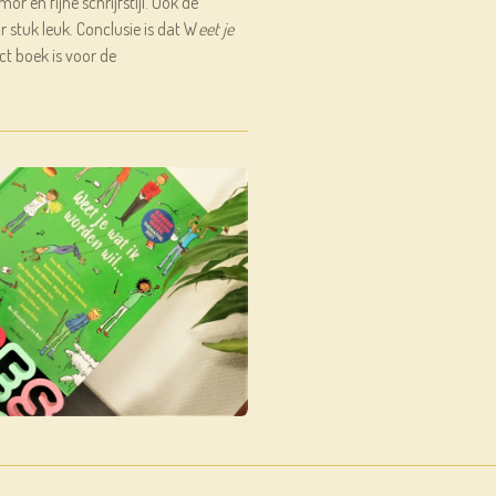
or en fijne schrijfstijl. Ook de
r stuk leuk. Conclusie is dat W
eet je
ct boek is voor de