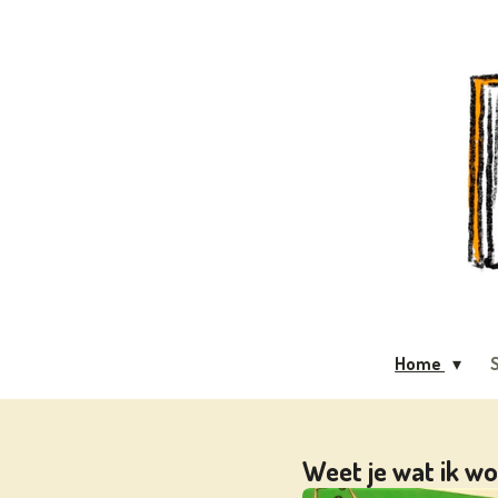
Ga
direct
naar
de
hoofdinhoud
Home
S
Weet je wat ik wo