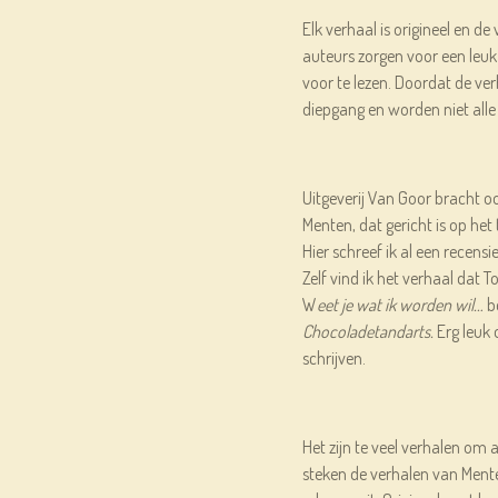
Elk verhaal is origineel en de 
auteurs zorgen voor een leuk
voor te lezen. Doordat de ver
diepgang en worden niet alle
Uitgeverij Van Goor bracht o
Menten, dat gericht is op h
Hier schreef ik al een recensie
Zelf vind ik het verhaal dat
W
eet je wat ik worden wil…
be
Chocoladetandarts.
Erg leuk 
schrijven.
Het zijn te veel verhalen om
steken de verhalen van Menten