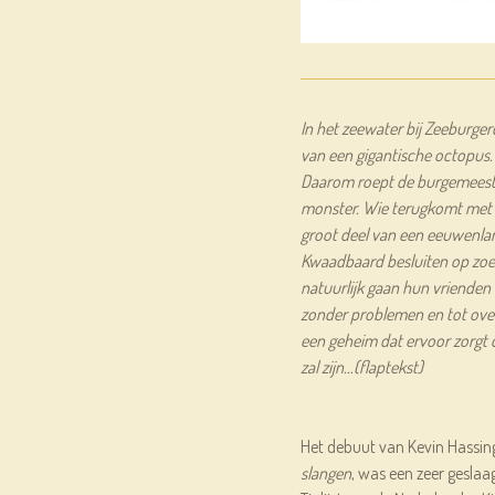
In het zeewater bij Zeeburgerd
van een gigantische octopus.
Daarom roept de burgemeeste
monster. Wie terugkomt met h
groot deel van een eeuwenlan
Kwaadbaard besluiten op zoe
natuurlijk gaan hun vrienden 
zonder problemen en tot ov
een geheim dat ervoor zorgt 
zal zijn…(flaptekst)
Het debuut van Kevin Hassin
slangen
, was een zeer geslaa