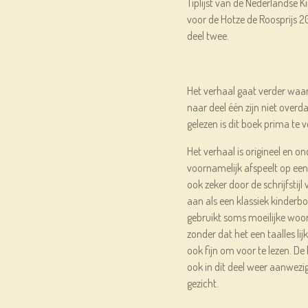
Tiplijst van de Nederlandse 
voor de Hotze de Roosprijs 2
deel twee.
Het verhaal gaat verder waar 
naar deel één zijn niet overd
gelezen is dit boek prima te v
Het verhaal is origineel en o
voornamelijk afspeelt op een 
ook zeker door de schrijfstijl
aan als een klassiek kinderboe
gebruikt soms moeilijke woo
zonder dat het een taalles lij
ook fijn om voor te lezen. De
ook in dit deel weer aanwezi
gezicht.