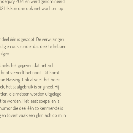
Kinderjury 2021 én werd genomineerd
021. Ik kon dan ook niet wachten op
deel één is gestopt. De verwijzingen
adig en ook zonder dat deel te hebben
olgen.
ndanks het gegeven dat het zich
boot verveelt het nooit. Dit komt
 van Hassing. Ook al voelt het boek
k, het taalgebruik is origineel. Hij
rden, die meteen worden uitgelegd
kt te worden. Het leest soepel en is
 humor die deel één zo kenmerkte is
g en tovert vaak een glimlach op mijn