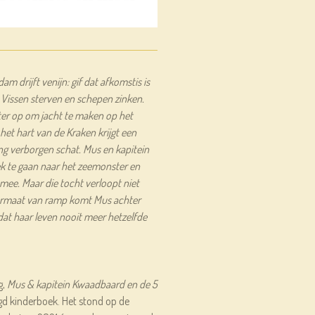
am drijft venijn: gif dat afkomstis is
 Vissen sterven en schepen zinken.
r op om jacht te maken op het
et hart van de Kraken krijgt een
g verborgen schat. Mus en kapitein
k te gaan naar het zeemonster en
mee. Maar die tocht verloopt niet
ermaat van ramp komt Mus achter
dat haar leven nooit meer hetzelfde
g,
Mus & kapitein Kwaadbaard en de 5
gd kinderboek. Het stond op de