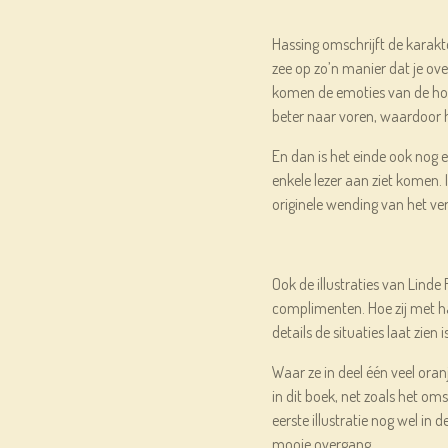
Hassing omschrijft de karakt
zee op zo’n manier dat je over
komen de emoties van de ho
beter naar voren, waardoor
En dan is het einde ook nog e
enkele lezer aan ziet komen.
originele wending van het ve
Ook de illustraties van Linde 
complimenten. Hoe zij met h
details de situaties laat zien i
Waar ze in deel één veel oran
in dit boek, net zoals het o
eerste illustratie nog wel in d
mooie overgang.