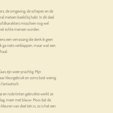
ers, de omgeving, de schepen en de
al meteen beeld bij hebt. In dit deel
ofdkarakters misschien nog wel
 het echte mensen worden.
ens een verrassing die denk ik geen
 Ik ga niets verklappen, maar wat een
rhaal.
Faas zijn weer prachtig. Mijn
aar kleurgebruik en soms best weinig
s fantastisch.
je en rode tinten gebruikte werkt ze
mslag, meer met blauw. Mooi dat de
e kleuren van deel één is, zo is het een