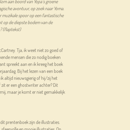
! Kom aan boord van Yopa’s groene
agische avontuur, op zoek naar Yoma.
ar muzikale spoor op een fantastische
tot op de diepste bodem van de
? (flaptekst)
artney. Tja, ik weet niet zo goed of
e bekende mensen die zo nodig boeken
nt spreekt aan en ik kreeg het boek
rjaardag. Bij het lezen van een boek
altijd nieuwsgierig of hij/zij het
 zit er een ghostwriter achter? Dit
mij, maar je komt er niet gemakkelijk
 dit prentenboek zijn de illustraties.
sfeervolle en mooie illustraties. Op