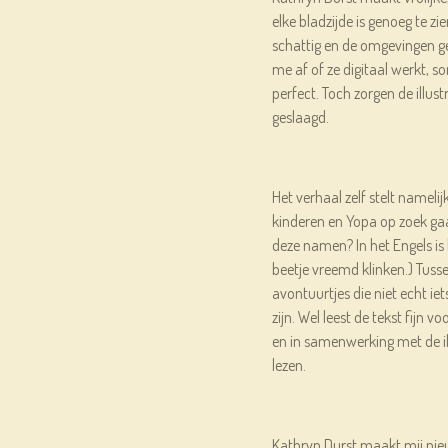
elke bladzijde is genoeg te zie
schattig en de omgevingen ge
me af of ze digitaal werkt, som
perfect. Toch zorgen de illus
geslaagd.
Het verhaal zelf stelt namelij
kinderen en Yopa op zoek 
deze namen? In het Engels is 
beetje vreemd klinken.) Tuss
avontuurtjes die niet echt ie
zijn. Wel leest de tekst fijn 
en in samenwerking met de ill
lezen.
Kathryn Durst maakt mij nieu