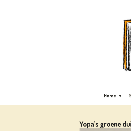
Ga
direct
naar
de
hoofdinhoud
Home
S
Yopa's groene du