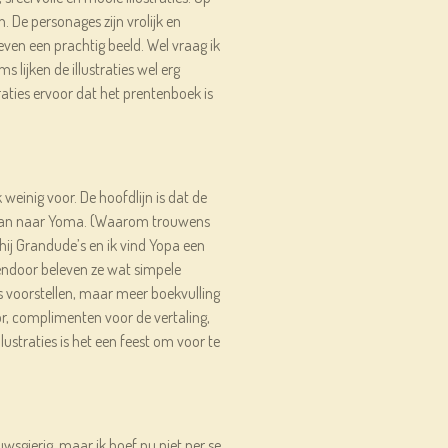
n. De personages zijn vrolijk en
ven een prachtig beeld. Wel vraag ik
s lijken de illustraties wel erg
traties ervoor dat het prentenboek is
k weinig voor. De hoofdlijn is dat de
gaan naar Yoma. (Waarom trouwens
hij Grandude’s en ik vind Yopa een
endoor beleven ze wat simpele
ts voorstellen, maar meer boekvulling
voor, complimenten voor de vertaling,
ustraties is het een feest om voor te
wsgierig, maar ik hoef nu niet per se