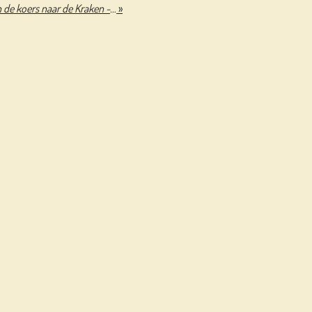
Mus & Kapitein Kwaadbaard en de koers naar de Kraken - Kevin Hassing & Linde Faas
»