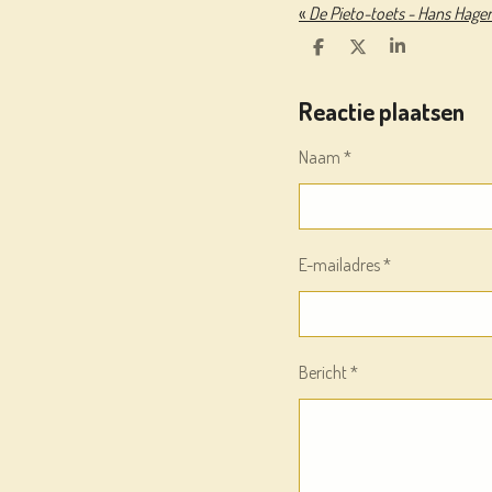
«
De Pieto-toets - Hans Hage
D
D
S
E
E
H
L
E
A
Reactie plaatsen
E
L
R
N
E
Naam *
E-mailadres *
Bericht *