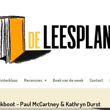
interklaas
Recensies
Boek van de week
Contact
ikboot - Paul McCartney & Kathryn Durst