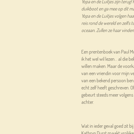
Yopa en de Luitjes zijn terug
duikboot en ga mee op dit m
Yopa en de Luitjes volgen ha
reis rond de wereld en zelfs 
oceaan. Zullen ze haar vinden
Een prentenboek van Paul McC
ik het wel wil lezen... al di
willen maken. Maar de voorka
van een vriendin voor mijn ve
van een bekend persoon ben ik 
echt zelf heeft geschreven. Of
gebeurt steeds meer volgens 
achter.
Wat in ieder geval goed zit bij
Kathryn Durst maakt vrolijke, 