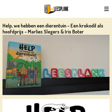
Ga
direct
naar
de
Help, we hebben een dierentuin - Een krokodil als
hoofdinhoud
hoofdprijs - Marlies Slegers & Iris Boter