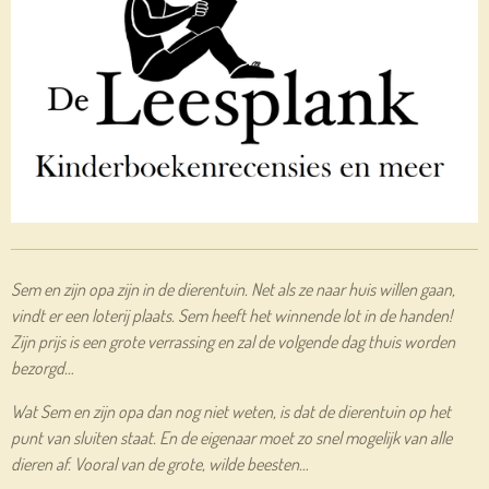
Sem en zijn opa zijn in de dierentuin. Net als ze naar huis willen gaan,
vindt er een loterij plaats. Sem heeft het winnende lot in de handen!
Zijn prijs is een grote verrassing en zal de volgende dag thuis worden
bezorgd…
Wat Sem en zijn opa dan nog niet weten, is dat de dierentuin op het
punt van sluiten staat. En de eigenaar moet zo snel mogelijk van alle
dieren af. Vooral van de grote, wilde beesten…