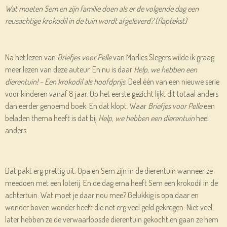
Wat moeten Sem en zijn familie doen als er de volgende dag een
reusachtige krokodil in de tuin wordt afgeleverd? (flaptekst)
Na het lezen van
Briefjes voor Pelle
van Marlies Slegers wilde ik graag
meer lezen van deze auteur. En nu is daar
Help, we hebben een
dierentuin! – Een krokodil als hoofdprijs
. Deel één van een nieuwe serie
voor kinderen vanaf 8 jaar. Op het eerste gezicht lijkt dit totaal anders
dan eerder genoemd boek. En dat klopt. Waar
Briefjes voor Pelle
een
beladen thema heeft is dat bij
Help, we hebben een dierentuin
heel
anders.
Dat pakt erg prettig uit. Opa en Sem zijn in de dierentuin wanneer ze
meedoen met een loterij. En de dag erna heeft Sem een krokodil in de
achtertuin. Wat moet je daar nou mee? Gelukkig is opa daar en
wonder boven wonder heeft die net erg veel geld gekregen. Niet veel
later hebben ze de verwaarloosde dierentuin gekocht en gaan ze hem