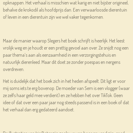
opknappen. Het verhaal is misschien wat karig en niet bijster origineel,
behalve de krokodil als hoofdprijs dan. Een verwaarloosde dierentuin
of leven in een dierentuin zijn we wel vaker tegenkomen.
Maar de manier waarop Slegers het boek schrijft is heerlijk. Het leest
vrolijk weg en je houdt er een prettig gevoel aan over. Ze snijdt nog een
paar thema’s aan als eenzaamheid in een verzorgingstehuis en
natuurlijk dierenleed. Maar dit doet ze zonder poespas en nergens
overdreven.
Het is duidelijk dat het boek zich in het heden afspeelt. Dit ligt er voor
mij soms iets te erg bovenop. De moeder van Sem is een vlogger (waar
ze zelfs haar geld mee verdient) en ze hebben het over TikTok. Geen
idee of dat over een paar jaar nog steeds passend is in een boek of dat
het verhaal dan erg gedateerd aandoet.