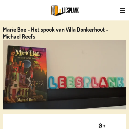
Ga
direct
naar
de
Marie Boe - Het spook van Villa Donkerhout -
hoofdinhoud
Michael Reefs