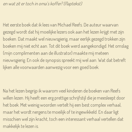
en wat zit er toch in oma’s koffer? (flaptekst)
Het eerste boek dat ik lees van Michael Reefs. De auteur waarvan
gezegd wordt dat hij moeilijke lezers ook aan het lezen krijgt met zijn
boeken. Dat maakt wel nieuwsgierig, maar eerlijk gezegd trokken zijn
boeken mij niet echt aan. Tot dit boek werd aangekondigd. Het omslag
(mijn complimenten aan de illustrator) maakte mij meteen
nieuwsgierig. En ook de synopsis spreekt mij wel aan. Wat dat betreft
lijken alle voorwaarden aanwezig voor een goed boek.
Na het lezen begrijp ik waarom veel kinderen de boeken van Reefs
willen lezen. Hij heeft een erg prettige schrijfstijl die je meesleept door
het boek. Met weinig woorden vertelt hij een best complex verhaal,
maar het wordt nergens te moeilijk of te ingewikkeld. En daar ligt
misschien wel zijn kracht, toch een interessant verhaal vertellen dat
makkelijk te lezen is.