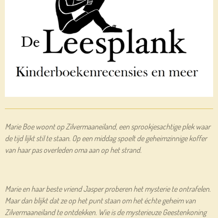
Marie Boe woont op Zilvermaaneiland, een sprookjesachtige plek waar
de tijd lijkt stil te staan. Op een middag spoelt de geheimzinnige koffer
van haar pas overleden oma aan op het strand.
Marie en haar beste vriend Jasper proberen het mysterie te ontrafelen.
Maar dan blijkt dat ze op het punt staan om het échte geheim van
Zilvermaaneiland te ontdekken. Wie is de mysterieuze Geestenkoning