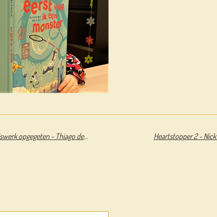
Een mummie heeft mijn huiswerk opgegeten - Thiago de Moraes
Heartstopper 2 - Nick 