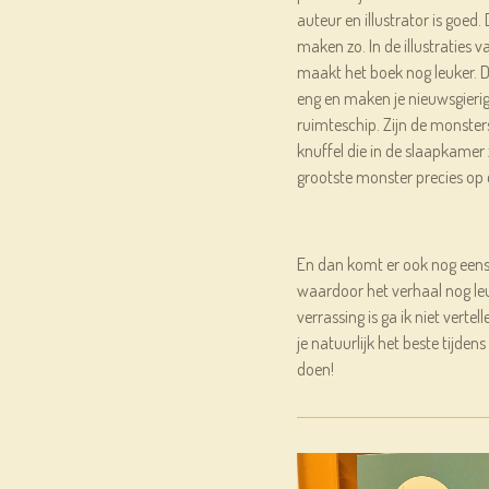
auteur en illustrator is goed.
maken zo. In de illustraties v
maakt het boek nog leuker. De
eng en maken je nieuwsgierig
ruimteschip. Zijn de monsters
knuffel die in de slaapkamer zi
grootste monster precies op de
En dan komt er ook nog eens 
waardoor het verhaal nog leu
verrassing is ga ik niet vertel
je natuurlijk het beste tijde
doen!