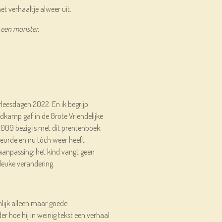
et verhaaltje alweer uit.
k een monster.
leesdagen 2022. En ik begrijp
dkamp gaf in de Grote Vriendelijke
2009 bezig is met dit prentenboek,
fkeurde en nu tóch weer heeft
aanpassing: het kind vangt geen
euke verandering.
lijk alleen maar goede
er hoe hij in weinig tekst een verhaal