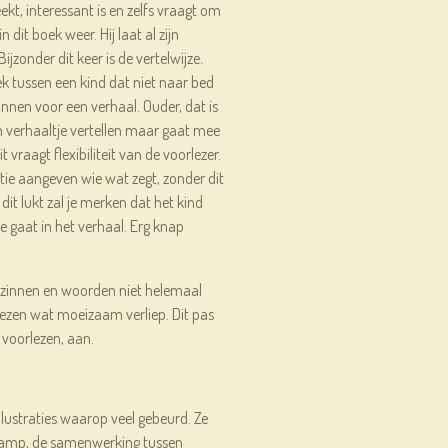
ekt, interessant is en zelfs vraagt om
n dit boek weer. Hij laat al zijn
Bijzonder dit keer is de vertelwijze.
ek tussen een kind dat niet naar bed
zinnen voor een verhaal. Ouder, dat is
een verhaaltje vertellen maar gaat mee
t vraagt flexibiliteit van de voorlezer.
tie aangeven wie wat zegt, zonder dit
t lukt zal je merken dat het kind
e gaat in het verhaal. Erg knap
n zinnen en woorden niet helemaal
ezen wat moeizaam verliep. Dit pas
r voorlezen, aan.
llustraties waarop veel gebeurd. Ze
dkamp, de samenwerking tussen