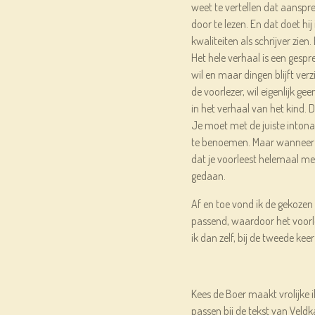
weet te vertellen dat aanspre
door te lezen. En dat doet hij i
kwaliteiten als schrijver zien. 
Het hele verhaal is een gespr
wil en maar dingen blijft ver
de voorlezer, wil eigenlijk g
in het verhaal van het kind. Di
Je moet met de juiste intona
te benoemen. Maar wanneer di
dat je voorleest helemaal me
gedaan.
Af en toe vond ik de gekoze
passend, waardoor het voorl
ik dan zelf, bij de tweede kee
Kees de Boer maakt vrolijke i
passen bij de tekst van Vel