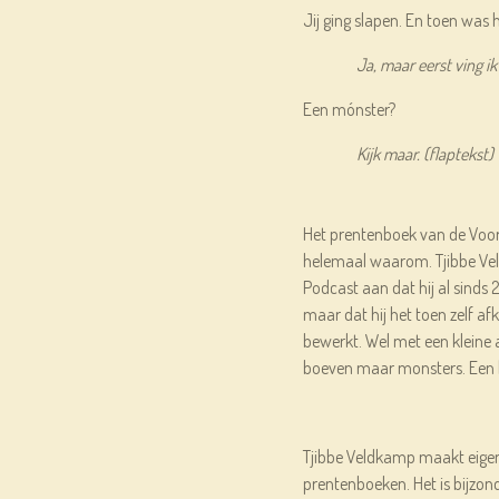
Jij ging slapen. En toen was h
Ja, maar eerst ving i
Een mónster?
Kijk maar. (flaptekst)
Het prentenboek van de Voor
helemaal waarom. Tjibbe Vel
Podcast aan dat hij al sinds 
maar dat hij het toen zelf a
bewerkt. Wel met een kleine 
boeven maar monsters. Een l
Tjibbe Veldkamp maakt eigen
prentenboeken. Het is bijzond