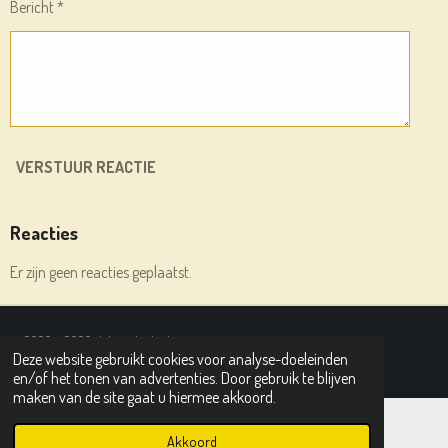
Bericht *
VERSTUUR REACTIE
Reacties
Er zijn geen reacties geplaatst.
© 2020 - 2026 deleesplank.nl
Deze website gebruikt cookies voor analyse-doeleinden
Powered by
JouwWeb
en/of het tonen van advertenties. Door gebruik te blijven
maken van de site gaat u hiermee akkoord.
Akkoord
E-mailadres
Instagram