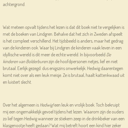
achtergrond.
Wat meteen opvalt tijdens het lezen is dat dit boek niet te vergelijken is
met de boeken van Lindgren. Behalve dat het zich in Zweden afspeelt
is het compleet verschillend. Het tijdsbeeld is anders, maar het gedrag
van de kinderen ook. Waar bij Lindgren de kinderen vaak leven in een
idyllische wereld is dit meer de echte wereld. In bijvoorbeeld
De
kinderen van Bolderburen
zijn de hoofdpersonen netjes, lief en niet
brutaal. Eerlijk gezegd: dus enigszins onwerkelijk. Hedwig daarentegen
komt niet over als een leuk meisje. Ze is brutaal, haalt kattenkwaad uit
en luistert slecht.
Over het algemeen is
Hedwig!
een leuk en vrolijk boek. Toch bekruipt
mij een ongemakkelijk gevoel tijdens het lezen. Waarom zijn de ouders
zo lief tegen Hedwig wanneer ze stiekem zeep in de drinkbeker van een
klasgenootje heeft gedaan? Wat mij betreft hoort een kind hier zeker