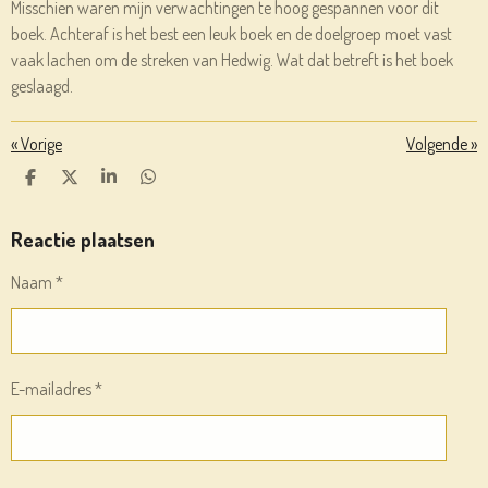
Misschien waren mijn verwachtingen te hoog gespannen voor dit
boek. Achteraf is het best een leuk boek en de doelgroep moet vast
vaak lachen om de streken van Hedwig. Wat dat betreft is het boek
geslaagd.
«
Vorige
Volgende
»
D
D
S
D
E
E
H
E
L
E
A
L
E
L
R
E
Reactie plaatsen
N
E
N
Naam *
E-mailadres *