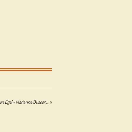
De mooiste verhalen van Muis en Egel - Marianne Busser & Ron Schröder & Alex de Wolf
»