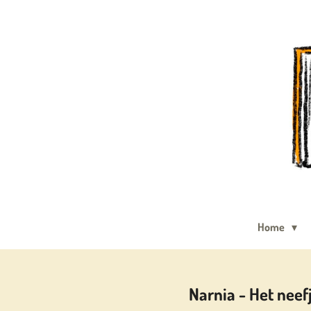
Ga
direct
naar
de
hoofdinhoud
Home
Narnia - Het neef