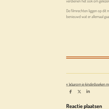
verdienen het ook om geleze
De filmrechten liggen op dit m
benieuwd wat er allemaal ga
«
D
D
S
E
E
H
L
E
A
Reactie plaatsen
E
L
R
N
E