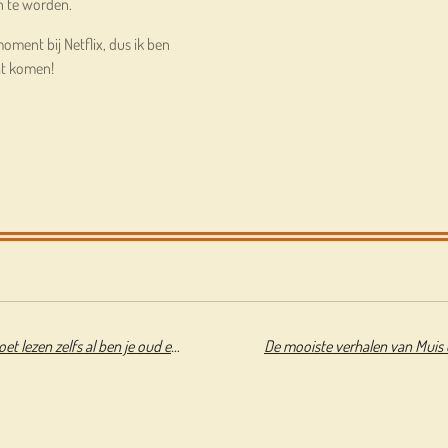
n te worden.
oment bij Netflix, dus ik ben
at komen!
Waarom je kinderboeken moet lezen zelfs al ben je oud en wijs - Katherine Rundell