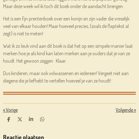
Maar deze week wil ik toch dit boek onder de aandacht brengen.
Het is een fijn prentenboek over een konijn en zijn vader die vreselijk
veel van elkaar houden! Maar hoeveel precies, (zoals de flaptekst al
zegt) is niet te meten!
Wat ik zo leuk vind aan dit boek is dat het op een simpele manier laat
merken hoe je als kind kan laten merken aan je ouders dat je van ze
houdt. Het gewoon zeggen. Klaar.
Dus kinderen, maar ook volwassenen en iedereen! Vergeet niet aan
diegene die je liefhebt te vertellen hoeveel je van ze houdt!
«
Vorige
Volgende
»
D
D
S
D
E
E
H
E
L
E
A
L
E
L
R
E
Reactie plaatsen