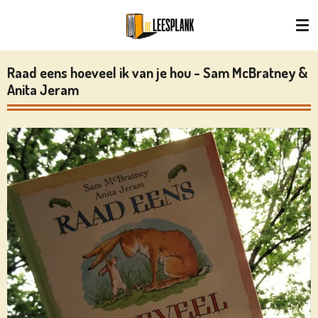
Ga
direct
naar
de
Raad eens hoeveel ik van je hou - Sam McBratney &
hoofdinhoud
Anita Jeram