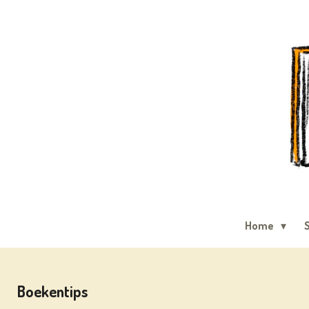
Ga
direct
naar
de
hoofdinhoud
Home
S
Boekentips