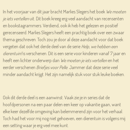
In het voorjaar van dit jaar bracht Marlies Slegers het boek
We moeten
je iets vertellen
uit. Dit boek kreeg erg veel aandacht van recensenten
en bookstagrammers. Verdiend, ook ik heb het gelezen en positief
gerecenseerd. Marlies Slegers heeft een prachtig boek over een zwaar
thema geschreven. Toch zou je door al deze aandacht voor dat boek
vergeten dat ook het derde deel van de serie
Help, we hebben een
dierentuin!
is verschenen. Dit is een serie voor kinderen vanaf 7 jaar en
heeft een lichter onderwerp dan
We moeten je iets vertellen
en het
eerder verschenen
Briefjes voor Pelle
. Jammer dat deze serie veel
minder aandacht krijgt. Het zijn namelijk stuk voor stuk leuke boeken.
Ook dit derde deel is een aanwinst. Vaak zie je in series dat de
hoofdpersonen na een paar delen een keer op vakantie gaan, want
elke keer dezelfde omgeving kan belemmerend zijn voor het verhaal.
Toch had het voor mij nog niet gehoeven, een dierentuin is volgens mij
een setting waar je erg veel mee kunt.