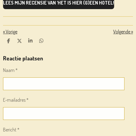
LEES MIJN RECENSIE VAN ‘HET IS HIER (G)EEN HOTEL!
«
Vorige
Volgende
»
D
D
S
D
E
E
H
E
L
E
A
L
E
L
R
E
Reactie plaatsen
N
E
N
Naam *
E-mailadres *
Bericht *