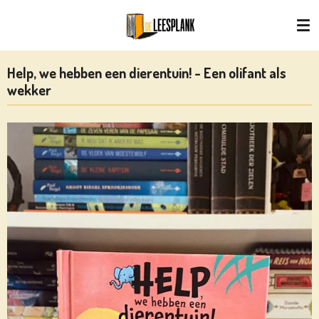
Ga
direct
naar
de
Help, we hebben een dierentuin! - Een olifant als
hoofdinhoud
wekker