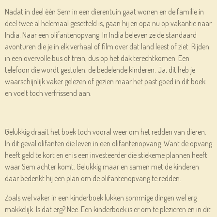
Nadat in deel één Sem in een dierentuin gaat wonen en de familie in
deel twee al helemaal gesetteld is, gaan hij en opa nu op vakantie naar
India. Naar een olifantenopvang. In India beleven ze de standaard
avonturen die je in elk verhaal of film over dat land leest of ziet. Rijden
in een overvolle bus of trein, dus op het dak terechtkomen. Een
telefoon die wordt gestolen, de bedelende kinderen. Ja, dit heb je
waarschijnlijk vaker gelezen of gezien maar het past goed in dit boek
en voelt toch verfrissend aan.
Gelukkig draait het boek toch vooral weer om het redden van dieren.
In dit geval olifanten die leven in een olifantenopvang. Want de opvang
heeft geld te kort en er is een investeerder die stiekeme plannen heeft
waar Sem achter komt. Gelukkig maar en samen met de kinderen
daar bedenkt hij een plan om de olifantenopvang te redden.
Zoals wel vaker in een kinderboek lukken sommige dingen wel erg
makkelijk. Is dat erg? Nee. Een kinderboek is er om te plezieren en in dit