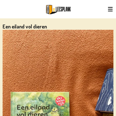
Ga
direct
naar
de
Een eiland vol dieren
hoofdinhoud