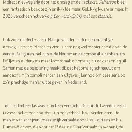
ik direct nieuwsgierig door het omslag en de flaptekst.
Jefferson
bleek
een fantastisch boek te zijn en ik wilde meer! Gelukkig kwam er meer. In
2023 verscheen het vervolg
Een verdwijning met een staartje.
Ook voor dit deel maakte Martijn van der Linden een prachtige
omslagillustratie. Misschien vind ik hem nog wel mooier dan die van de
eerste. De figuren, het busje, de kleuren en de compositie hebben iets
lieflijks en ouderwets maar toch straalt dit omslag nu ook spanning uit.
Samen met de belettering maakt dit dat het omslag schreeuwt om
aandacht. Mijn complimenten aan uitgeverij Lannoo om deze serie op
zo’n prachtige manier uit te geven in Nederland.
Toen ik deel één las was ik meteen verkocht. Ook bij dit tweede deel zit
ik vanaf het eerste hoofdstuk in het verhaal. Ik wil verder lezen! De
manier van schrijven (meesterlijk vertaald door Lies Lavrijsen en Els
e
Dumez-Blocken, die voor het 1
deel de Filter Vertaalprijs wonen), de