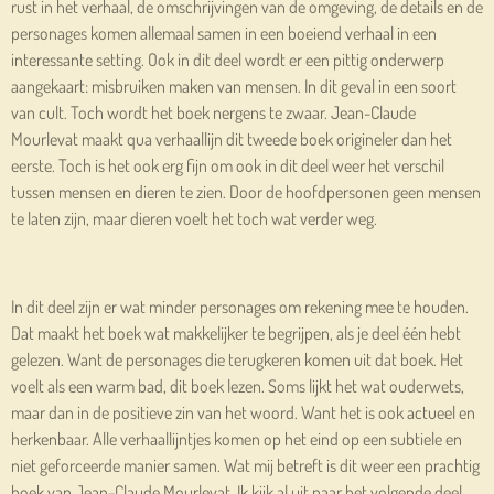
rust in het verhaal, de omschrijvingen van de omgeving, de details en de
personages komen allemaal samen in een boeiend verhaal in een
interessante setting. Ook in dit deel wordt er een pittig onderwerp
aangekaart: misbruiken maken van mensen. In dit geval in een soort
van cult. Toch wordt het boek nergens te zwaar. Jean-Claude
Mourlevat maakt qua verhaallijn dit tweede boek origineler dan het
eerste. Toch is het ook erg fijn om ook in dit deel weer het verschil
tussen mensen en dieren te zien. Door de hoofdpersonen geen mensen
te laten zijn, maar dieren voelt het toch wat verder weg.
In dit deel zijn er wat minder personages om rekening mee te houden.
Dat maakt het boek wat makkelijker te begrijpen, als je deel één hebt
gelezen. Want de personages die terugkeren komen uit dat boek. Het
voelt als een warm bad, dit boek lezen. Soms lijkt het wat ouderwets,
maar dan in de positieve zin van het woord. Want het is ook actueel en
herkenbaar. Alle verhaallijntjes komen op het eind op een subtiele en
niet geforceerde manier samen. Wat mij betreft is dit weer een prachtig
boek van Jean-Claude Mourlevat. Ik kijk al uit naar het volgende deel