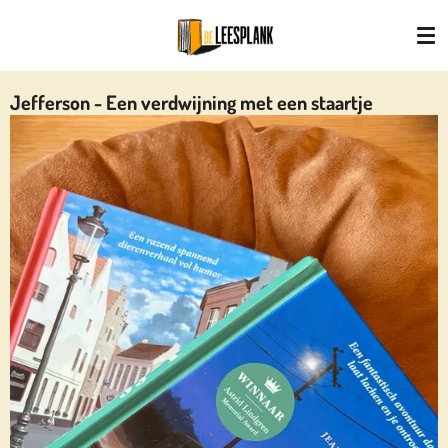
Ga
direct
naar
de
Jefferson - Een verdwijning met een staartje
hoofdinhoud