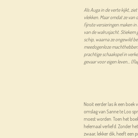
Als Auga in de verte kijkt, zi
vlekken. Maar omdat ze van dic
fijnste versieringen maken in
van de walrusjacht. Stiekem 
schip, waarna ze ongewild bet
meedogenloze machthebbers
prachtige schaakspel in ver
gevaar voor eigen leven… (fla
Nooit eerder las ik een boek
omslag van Sanne te Loo spr
moest worden. Toen het boe
helemaal verliefd. Zonder het
zwaar, lekker dik, heeft een