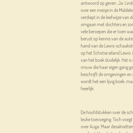
antwoord op geven: Ja. Linde
over een meisje in de Middele
verdiept in de leefwijze van 
omgaan met dochters en zon
vele beroepen die er toen war
berust op kennis van de aute
hand van de Lewis-schaakst
op het Schotse eiland Lewis.
van het boek duidelijk. Het i
vrouw die haar eigen gang ga
beschrijft de omgevingen en 
wordt het een lijvig boek, maa
heerlijk.
De hoofdstukken over de sch
leuke toevoeging. Toch voegt 
over Auga. Maar desalniettemi