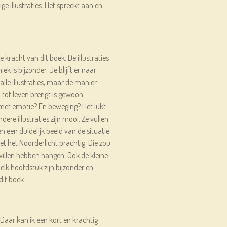
ige illustraties. Het spreekt aan en
 kracht van dit boek. De illustraties
k is bijzonder. Je blijft er naar
r alle illustraties, maar de manier
tot leven brengt is gewoon
met emotie? En beweging? Het lukt
re illustraties zijn mooi. Ze vullen
 een duidelijk beeld van de situatie.
met het Noorderlicht prachtig. Die zou
 willen hebben hangen. Ook de kleine
 elk hoofdstuk zijn bijzonder en
it boek.
Daar kan ik een kort en krachtig