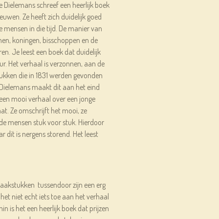
 Dielemans schreef een heerlijk boek
euwen. Ze heeft zich duidelijk goed
de mensen in die tijd. De manier van
en, koningen, bisschoppen en de
en. Je leest een boek dat duidelijk
ur. Het verhaal is verzonnen, aan de
ukken die in 1831 werden gevonden
 Dielemans maakt dit aan het eind
s een mooi verhaal over een jonge
at. Ze omschrijft het mooi, ze
de mensen stuk voor stuk. Hierdoor
r dit is nergens storend. Het leest
aakstukken tussendoor zijn een erg
het niet echt iets toe aan het verhaal
n is het een heerlijk boek dat prijzen