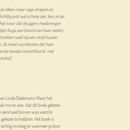
et ze alleen maar vage strepen en
htbij juist wél scherp ziet, kan ze de
 het ivoor dat de jagers meebrengen
glipt Auga aan boord van haar vaders
rokken raakt bij een strijd tussen
. Ze moet voorkomen dat haar
keerde handen terechtkomt, met
ptekst)
 van Linda Dielemans. Maar het
ak me zo aan, dat dit boek gelezen
k eenmaal binnen was werd ik
 gelezen te hebben. Het boek is
 prachtig omslag en wanneer je door