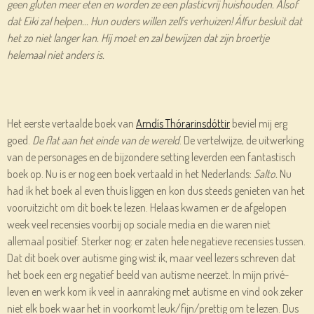
geen gluten meer eten en worden ze een plasticvrij huishouden. Alsof
dat Eiki zal helpen... Hun ouders willen zelfs verhuizen! Álfur besluit dat
het zo niet langer kan. Hij moet en zal bewijzen dat zijn broertje
helemaal niet anders is.
Het eerste vertaalde boek van
Arndís Thórarinsdóttir
beviel mij erg
goed.
De flat aan het einde van de wereld
. De vertelwijze, de uitwerking
van de personages en de bijzondere setting leverden een fantastisch
boek op. Nu is er nog een boek vertaald in het Nederlands:
Salto.
Nu
had ik het boek al even thuis liggen en kon dus steeds genieten van het
vooruitzicht om dit boek te lezen. Helaas kwamen er de afgelopen
week veel recensies voorbij op sociale media en die waren niet
allemaal positief. Sterker nog: er zaten hele negatieve recensies tussen.
Dat dit boek over autisme ging wist ik, maar veel lezers schreven dat
het boek een erg negatief beeld van autisme neerzet. In mijn privé-
leven en werk kom ik veel in aanraking met autisme en vind ook zeker
niet elk boek waar het in voorkomt leuk/fijn/prettig om te lezen. Dus