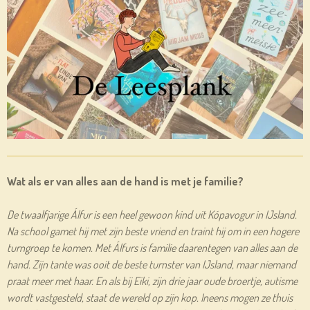
Wat als er van alles aan de hand is met je familie?
De twaalfjarige Álfur is een heel gewoon kind uit Kópavogur in IJsland.
Na school gamet hij met zijn beste vriend en traint hij om in een hogere
turngroep te komen. Met Álfurs is familie daarentegen van alles aan de
hand. Zijn tante was ooit de beste turnster van IJsland, maar niemand
praat meer met haar. En als bij Eiki, zijn drie jaar oude broertje, autisme
wordt vastgesteld, staat de wereld op zijn kop. Ineens mogen ze thuis