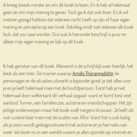
ik kreeg steeds minder zin om dit boek te lezen. En ik heb al helemaal
geen zin om mijn mening te geven. Toch ga ik dat wel doen. En ik wil
meteen gezegd hebben dat iedereen recht heeft op zijn of haar eigen
mening en perceptie op een boek. Gelukkig vindt niet iedereen elk boek
leuk, dat zou saai worden. Dus wat ik hieronder beschrijf is puur en
alleen mijn eigen mening en kijk op dit boek.
Ik heb genoten van dit boek. Allereerst is de schrijfstijl weer heerlijk, het
leest als een trein. De manier waarop
Arndís Thórarinsdóttir
de
personages en de situaties uitwerkt is bijzonder goed, je ziet alles voor
je en je leeft helemaal mee met de hoofdpersoon. Eerst heb je niet
helemaal door welke kant dit verhaal opgaat: want er komt best veel
aanbod. Turnen, een familieruzie, autisme en vriendschappen. Het zijn
pittige onderwerpen maar het boek voelt nergens té zwaar. Je leeft als
wat oudere lezer mee met de ouders van Álfur. Want het is ook lastig
als je zoon wordt gediagnosticeerd met autisme en je hier niets van
weet. We leven nu in een wereld waarin je alles opzoekt op internet en