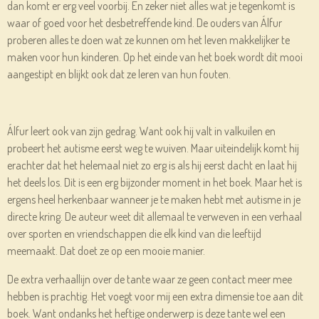
dan komt er erg veel voorbij. En zeker niet alles wat je tegenkomt is
waar of goed voor het desbetreffende kind. De ouders van Álfur
proberen alles te doen wat ze kunnen om het leven makkelijker te
maken voor hun kinderen. Op het einde van het boek wordt dit mooi
aangestipt en blijkt ook dat ze leren van hun fouten.
Álfur leert ook van zijn gedrag. Want ook hij valt in valkuilen en
probeert het autisme eerst weg te wuiven. Maar uiteindelijk komt hij
erachter dat het helemaal niet zo erg is als hij eerst dacht en laat hij
het deels los. Dit is een erg bijzonder moment in het boek. Maar het is
ergens heel herkenbaar wanneer je te maken hebt met autisme in je
directe kring. De auteur weet dit allemaal te verweven in een verhaal
over sporten en vriendschappen die elk kind van die leeftijd
meemaakt. Dat doet ze op een mooie manier.
De extra verhaallijn over de tante waar ze geen contact meer mee
hebben is prachtig. Het voegt voor mij een extra dimensie toe aan dit
boek. Want ondanks het heftige onderwerp is deze tante wel een