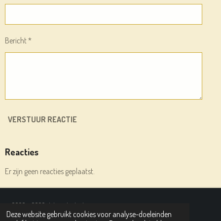
Bericht *
VERSTUUR REACTIE
Reacties
Er zijn geen reacties geplaatst.
© 2020 - 2026 deleesplank.nl
Deze website gebruikt cookies voor analyse-doeleinden
Powered by
JouwWeb