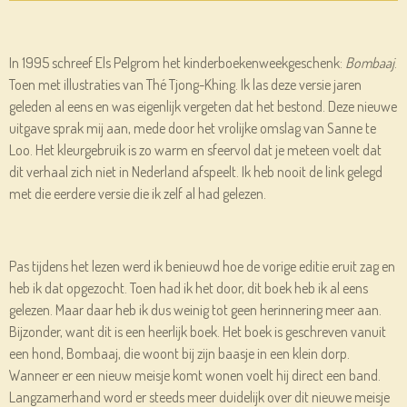
In 1995 schreef Els
Pelgrom
het kinderboekenweekgeschenk:
Bombaaj
.
Toen met illustraties van Thé
Tjong-Khing
. Ik las deze versie jaren
geleden al eens en was eigenlijk vergeten dat het bestond. Deze nieuwe
uitgave sprak mij aan, mede door het vrolijke omslag van Sanne te
Loo. Het kleurgebruik is zo warm en sfeervol dat je meteen voelt dat
dit verhaal zich niet in Nederland afspeelt. Ik heb nooit de link gelegd
met die eerdere versie die ik zelf al had gelezen.
Pas tijdens het lezen werd ik benieuwd hoe de vorige editie eruit zag en
heb ik dat opgezocht. Toen had ik het door, dit boek heb ik al eens
gelezen. Maar daar heb ik dus weinig tot geen herinnering meer aan.
Bijzonder, want dit is een heerlijk boek. Het boek is geschreven vanuit
een hond,
Bombaaj
, die woont bij zijn baasje in een klein dorp.
Wanneer er een nieuw meisje komt wonen voelt hij direct een band.
Langzamerhand word er steeds meer duidelijk over dit nieuwe meisje