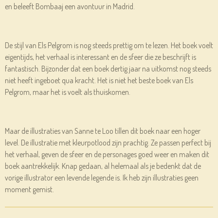
en beleeft
Bombaaj
een avontuur in Madrid.
De stijl van Els
Pelgrom
is nog steeds prettig om te lezen. Het boek voelt
eigentijds, het verhaal is interessant en de sfeer die ze beschrijft is
fantastisch. Bijzonder dat een boek dertig jaar na uitkomst nog steeds
niet heeft ingeboet qua kracht. Het is niet het beste boek van Els
Pelgrom
, maar het is voelt als thuiskomen.
Maar de illustraties van Sanne te Loo tillen dit boek naar een hoger
level. De illustratie met kleurpotlood zijn prachtig. Ze passen perfect bij
het verhaal, geven de sfeer en de personages goed weer en maken dit
boek aantrekkelijk. Knap gedaan, al helemaal als je bedenkt dat de
vorige illustrator een levende legende is. Ik heb zijn illustraties geen
moment gemist.