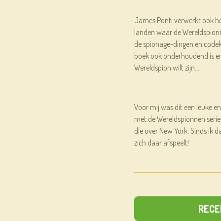
James Ponti verwerkt ook hee
landen waar de Wereldspion
de spionage-dingen en codekr
boek ook onderhoudend is en d
Wereldspion wilt zijn…
Voor mij was dit een leuke e
met de Wereldspionnen serie.
die over New York. Sinds ik d
zich daar afspeelt!
RECE