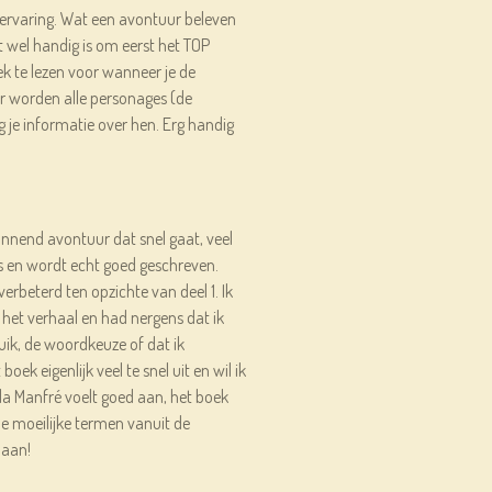
servaring. Wat een avontuur beleven
 wel handig is om eerst het TOP
k te lezen voor wanneer je de
er worden alle personages (de
g je informatie over hen. Erg handig
annend avontuur dat snel gaat, veel
s en wordt echt goed geschreven.
t verbeterd ten opzichte van deel 1. Ik
het verhaal en had nergens dat ik
ik, de woordkeuze of dat ik
boek eigenlijk veel te snel uit en wil ik
lla Manfré voelt goed aan, het boek
alle moeilijke termen vanuit de
daan!