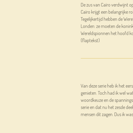
De zus van Caïro verdwijnt op
Caïro krijgt een belangrijke ro
Tegelijkertijd hebben de Wer
Londen: ze moeten de konink
Wereldspionnen het hoofd ko
(flaptekst)
Van deze serie heb ik het eers
genieten. Toch had ik wel wat
woordkeuze en de spanningsb
serie en dat nu het zesde dee
mensen dit zagen. Dus ik was