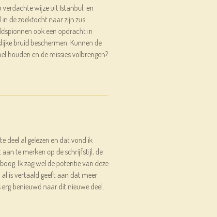
 verdachte wijze uit Istanbul, en
l in de zoektocht naar zijn zus.
eldspionnen ook een opdracht in
lijke bruid beschermen. Kunnen de
el houden en de missies volbrengen?
te deel al gelezen en dat vond ik
 aan te merken op de schrijfstijl, de
oog. Ik zag wel de potentie van deze
l al is vertaald geeft aan dat meer
 erg benieuwd naar dit nieuwe deel.