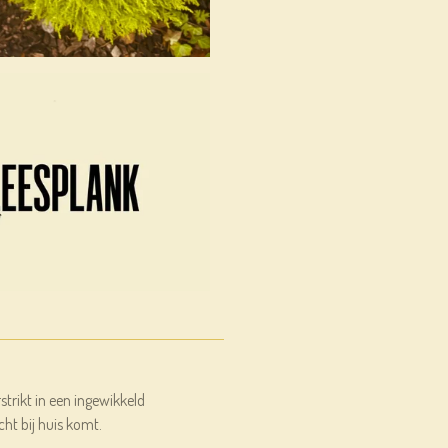
trikt in een ingewikkeld
ht bij huis komt.