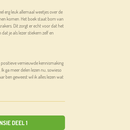
l erg leuk allemaal weetjes over de
nen komen. Het boek staat bom van
akers. Dit zorgt er echt voor dat het
at je als lezer stiekem zelf en
n positieve vernieuwde kennismaking
 Ik ga meer delen lezen nu, sowieso
aar ben geweest wil ik alles lezen wat
NSIE DEEL 1