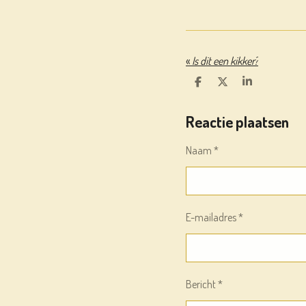
«
Is dit een kikker?
D
D
S
E
E
H
L
E
A
Reactie plaatsen
E
L
R
N
E
Naam *
E-mailadres *
Bericht *