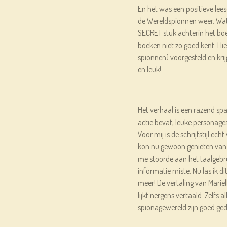
En het was een positieve lee
de Wereldspionnen weer. Wat
SECRET stuk achterin het boe
boeken niet zo goed kent. Hi
spionnen) voorgesteld en krij
en leuk!
Het verhaal is een razend sp
actie bevat, leuke personage
Voor mij is de schrijfstijl ech
kon nu gewoon genieten van 
me stoorde aan het taalgebru
informatie miste. Nu las ik dit 
meer! De vertaling van Marie
lijkt nergens vertaald. Zelfs 
spionagewereld zijn goed ge