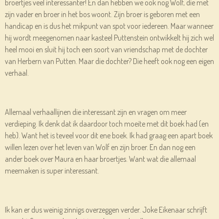
broertjes veel interessanter! En dan hebben we ook nog Wolf, die met
zijn vader en broer in het bos woont. Zijn broer is geboren met een
handicap en is dus het mikpunt van spot voor iedereen. Maar wanneer
hij wordt meegenomen naar kasteel Puttenstein ontwikkelt hij zich wel
heel mooi en sluit hij toch een soort van vriendschap met de dochter
van Herbern van Putten. Maar die dochter? Die heeft ook nog een eigen
verhaal.
Allemaal verhaallijnen die interessant zijn en vragen om meer
verdieping. Ik denk dat ik daardoor toch moeite met dit boek had (en
heb). Want het is teveel voor dit ene boek. Ik had graag een apart boek
willen lezen over het leven van Wolf en zijn broer. En dan nog een
ander boek over Maura en haar broertjes. Want wat die allemaal
meemaken is super interessant.
Ik kan er dus weinig zinnigs overzeggen verder. Joke Eikenaar schrijft