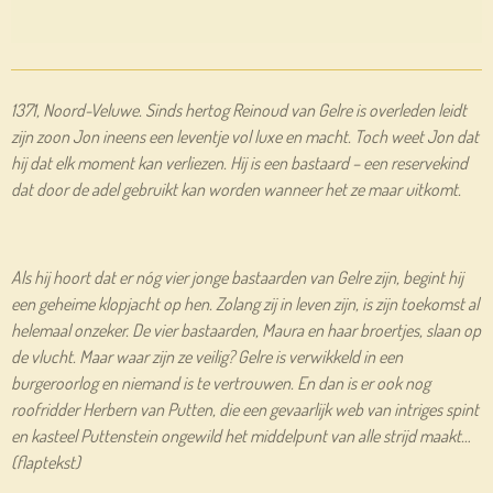
1371, Noord-Veluwe. Sinds hertog Reinoud van Gelre is overleden leidt
zijn zoon Jon ineens een leventje vol luxe en macht. Toch weet Jon dat
hij dat elk moment kan verliezen. Hij is een bastaard – een reservekind
dat door de adel gebruikt kan worden wanneer het ze maar uitkomt.
Als hij hoort dat er nóg vier jonge bastaarden van Gelre zijn, begint hij
een geheime klopjacht op hen. Zolang zij in leven zijn, is zijn toekomst al
helemaal onzeker. De vier bastaarden, Maura en haar broertjes, slaan op
de vlucht. Maar waar zijn ze veilig? Gelre is verwikkeld in een
burgeroorlog en niemand is te vertrouwen. En dan is er ook nog
roofridder Herbern van Putten, die een gevaarlijk web van intriges spint
en kasteel Puttenstein ongewild het middelpunt van alle strijd maakt…
(flaptekst)