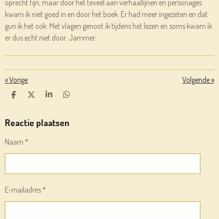
oprecht fijn, maar door het teveel aan verhaallijnen en personages
kwam ik niet goed in en door het boek. Er had meer ingezeten en dat
gun ik het ook. Met vlagen genoot ik tijdens het lezen en soms kwam ik
er dus echt niet door. Jammer.
«
Vorige
Volgende
»
D
D
S
D
E
E
H
E
L
E
A
L
E
L
R
E
Reactie plaatsen
N
E
N
Naam *
E-mailadres *