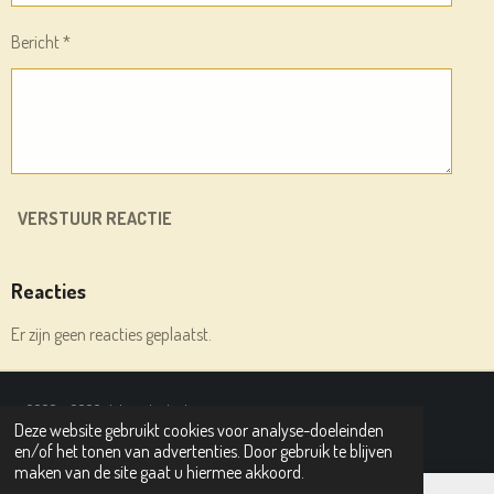
Bericht *
VERSTUUR REACTIE
Reacties
Er zijn geen reacties geplaatst.
© 2020 - 2026 deleesplank.nl
Deze website gebruikt cookies voor analyse-doeleinden
Powered by
JouwWeb
en/of het tonen van advertenties. Door gebruik te blijven
maken van de site gaat u hiermee akkoord.