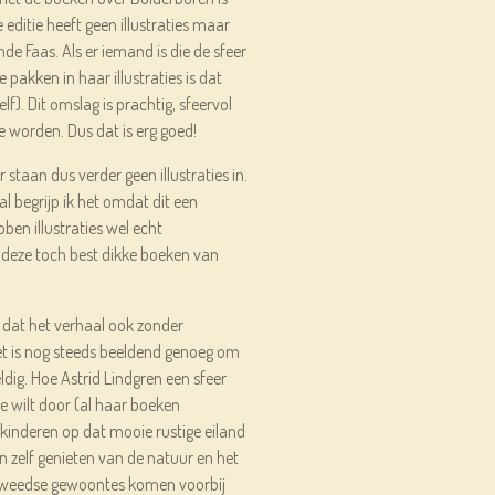
 editie heeft geen illustraties maar
e Faas. Als er iemand is die de sfeer
pakken in haar illustraties is dat
lf). Dit omslag is prachtig, sfeervol
 worden. Dus dat is erg goed!
staan dus verder geen illustraties in.
al begrijp ik het omdat dit een
bben illustraties wel echt
 deze toch best dikke boeken van
n dat het verhaal ook zonder
 Het is nog steeds beeldend genoeg om
weldig. Hoe Astrid Lindgren een sfeer
Je wilt door (al haar boeken
 kinderen op dat mooie rustige eiland
 zelf genieten van de natuur en het
 Zweedse gewoontes komen voorbij