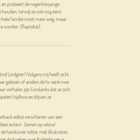
 en probeert de negentienjarige
te houden, terwijl ze ook nog eens
 de hele familie nooit meer weg, maar
te worden. (flaptekst)
trid Lindgren? Volgens mij heeft echt
ar gelezen of anders de tv-serie over
ar verhalen zijn (ondanks dat ze zich
spelen) tijdloos en blijven ze
erback editie verschenen van een
deze auteur:
Samen op eiland
n de hardcover editie, met illustraties
et de boeken over Bolderburen is