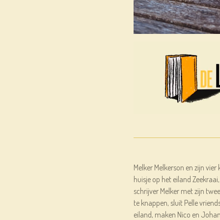
Melker Melkerson en zijn vie
huisje op het eiland Zeekraai
schrijver Melker met zijn twe
te knappen, sluit Pelle vrien
eiland, maken Nico en Johan