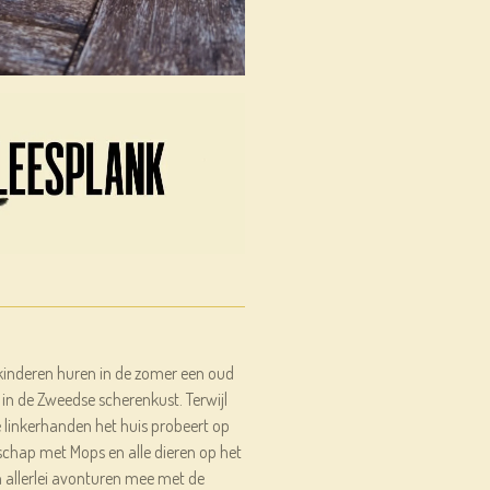
r kinderen huren in de zomer een oud
, in de Zweedse scherenkust. Terwijl
e linkerhanden het huis probeert op
dschap met Mops en alle dieren op het
 allerlei avonturen mee met de