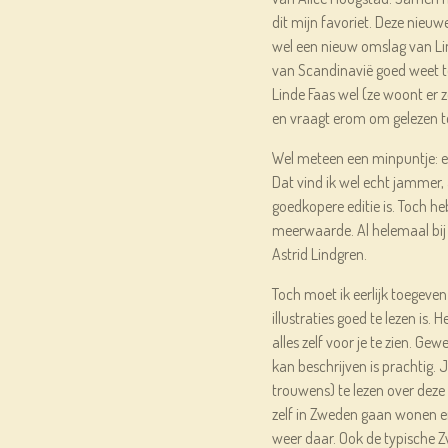
dit mijn favoriet. Deze nieuwe
wel een nieuw omslag van Lind
van Scandinavië goed weet te 
Linde Faas wel (ze woont er ze
en vraagt erom om gelezen te
Wel meteen een minpuntje: er 
Dat vind ik wel echt jammer, 
goedkopere editie is. Toch he
meerwaarde. Al helemaal bij
Astrid Lindgren.
Toch moet ik eerlijk toegeve
illustraties goed te lezen is.
alles zelf voor je te zien. Ge
kan beschrijven is prachtig. 
trouwens) te lezen over deze
zelf in Zweden gaan wonen en
weer daar. Ook de typische