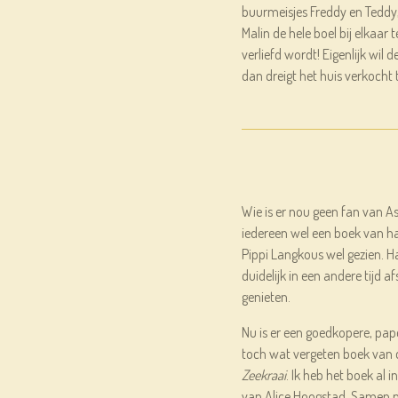
buurmeisjes Freddy en Teddy,
Malin de hele boel bij elkaar 
verliefd wordt! Eigenlijk wil
dan dreigt het huis verkocht 
Wie is er nou geen fan van As
iedereen wel een boek van ha
Pippi Langkous wel gezien. Ha
duidelijk in een andere tijd af
genieten.
Nu is er een goedkopere, pap
toch wat vergeten boek van 
Zeekraai
. Ik heb het boek al i
van Alice Hoogstad. Samen m