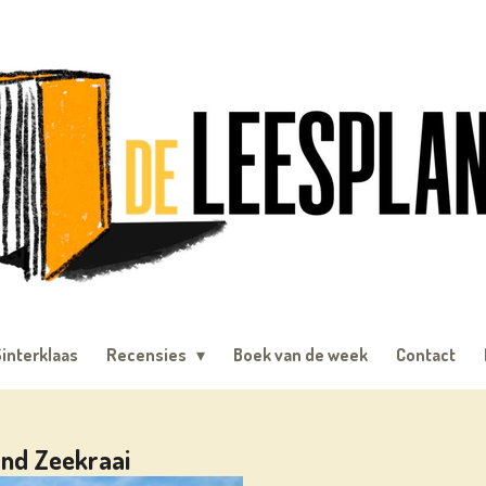
interklaas
Recensies
Boek van de week
Contact
and Zeekraai