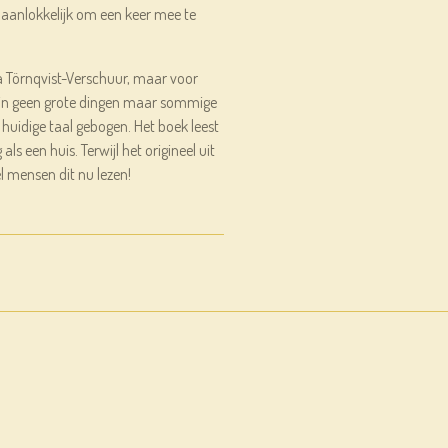
g aanlokkelijk om een keer mee te
ta Törnqvist-Verschuur, maar voor
 zijn geen grote dingen maar sommige
 huidige taal gebogen. Het boek leest
als een huis. Terwijl het origineel uit
l mensen dit nu lezen!