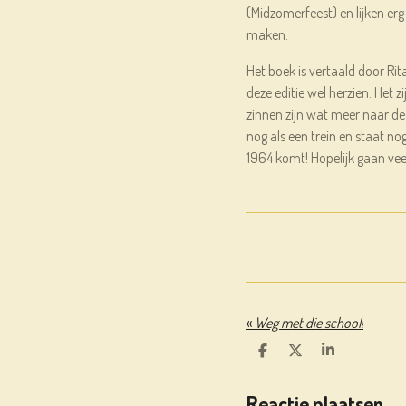
(Midzomerfeest) en lijken er
maken.
Het boek is vertaald door Ri
deze editie wel herzien. Het
zinnen zijn wat meer naar de
nog als een trein en staat nog 
1964 komt! Hopelijk gaan vee
«
Weg met die school!
D
D
S
E
E
H
L
E
A
Reactie plaatsen
E
L
R