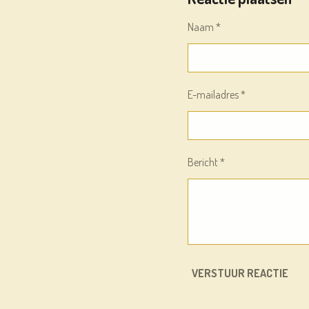
N
E
Naam *
E-mailadres *
Bericht *
VERSTUUR REACTIE