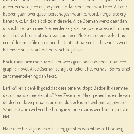
queer-verhaallijnen en jongeren die daarmee mee worstelen. Al haar
boeken gaan over queer-personages maar het wordt nergens te erg
benadrukt. En dat is ook zo in de serie. Alice Oseman werkt daar dan
ook echt zelf aan mee. Niet eerder zag ik zulke goede boekverfilmingen
die echt het bronmateriaal eer aan doen. Nu komt er binnenkort nog
een afsluitende film, spannend... Gaat dat passen bij de serie? Ik weet
het einde nu al, want het boek heb ik gelezen.
Boek, misschien moet ik het trouwens geen boek noemen maar een
graphic-novel. Alice Oseman schrijft én tekent het verhaal. Soms is het
zelfs meer tekening dan tekst.
Eerlijk? Het is denk ik goed dat deze serie nu stopt. Bedoel ik daarmee
dat dit laatste deel slecht is? Nee! Zeker niet. Maar gezien het einde van
dit deel en de weg daarnaartoe in dit boek is het wel genoeg geweest.
Want er kwam wel veel herhaling in voor en soms werd het mij iets té
klef.
Maar over het algemeen heb ik erg genoten van dit boek. Dusdanig