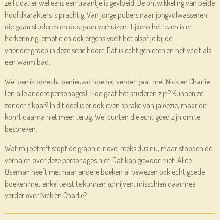
zelfs dat er wel eens een traantje is gevloeid. De ontwikkeling van beide
hoofdkarakters is prachtig. Van jonge pubers naar jongvolwassenen
die gaan studeren en dus gaan verhuizen. Tijdens het lezen is er
herkenning, emotie en ook ergens voelt het alsof je bij de
vriendengroep in deze serie hoort. Dat is echt genieten en het voelt als
een warm bad.
Wel ben ik oprecht benieuwd hoe het verder gaat met Nick en Charlie
(en alle andere personages). Hoe gaat het studeren zijn? Kunnen ze
zonder elkaar? In dit deel is er ook even sprake van jaloezië, maar dit
komt daarna niet meer terug. Wel punten die echt goed zijn om te
bespreken.
Wat mij betreft stopt de graphic-novel reeks dus nu, maar stoppen de
verhalen over deze personages niet. Dat kan gewoon niet! Alice
Oseman heeft met haar andere boeken al bewezen ook echt goede
boeken met enkel tekst te kunnen schrijven, misschien daarmee
verder over Nick en Charlie?