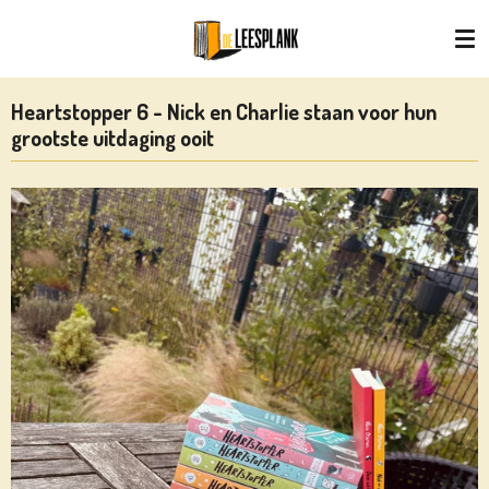
Ga
direct
naar
de
Heartstopper 6 - Nick en Charlie staan voor hun
hoofdinhoud
grootste uitdaging ooit