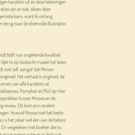
igen karakter uit en deze tekeningen
aties zijn er niet, alleen deze
gemiste kans, want ik verlang
 terug naar de sfeervolle illustraties
dt blijft van ongekende kwaliteit.
ijkt te zijn bedacht maakt het lezen
t ooit zelf aangaf dat Minoes
origineel. Het verhaal is origineel, de
 namen van alle karakters al
akkepoes, Pompkat en Pluf zijn hier
esprekken tussen Minoes en de
g niveau. Dit kom je in andere
egen. Hoewel Minoes niet het beste
 is het zeker wel één van de betere
 En vergeleken met boeken die nu
 maar weinig auteurs in de buurt