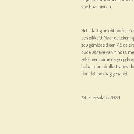
van haar niveau.
Het is lastig om dit boek een 
een dikke 9. Maar de tekening
zou gemiddeld een 7;5 oplev
oude uitgave van Minoes, met 
zeker een ruime negen gekre
helaas door de illustraties, d
dan dat, omlaag gehaald.
©De Leesplank 2020