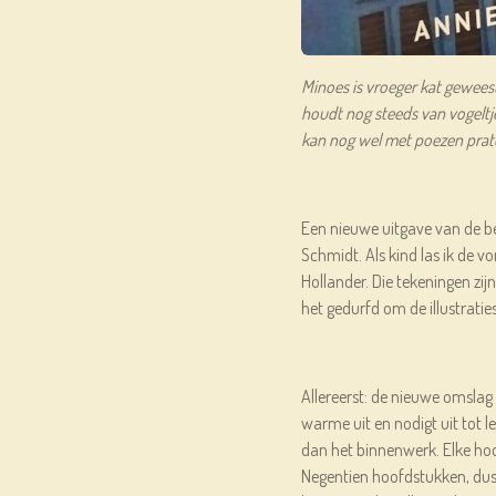
Minoes is vroeger kat geweest.
houdt nog steeds van vogeltj
kan nog wel met poezen prate
Een nieuwe uitgave van de b
Schmidt. Als kind las ik de vo
Hollander. Die tekeningen zij
het gedurfd om de illustratie
Allereerst: de nieuwe omslag i
warme uit en nodigt uit tot l
dan het binnenwerk. Elke hoof
Negentien hoofdstukken, dus 