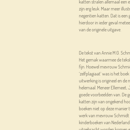
katten stralen allemaal een e
zijn erg leuk. Maar meer illustr
negentien katten. Dat is een 
hierdoor in ieder geval meteen
van de originele uitgave.
De tekst van Annie M.G. Schmi
Het gemak waarmee de tekst l
fijn. Hoewel mevrouw Schmid
‘zelfplagiaat’ was is het boek 
uitwerking is origineel en de
helemaal. Meneer Ellemeet, J
goede voorbeelden van. De g
katten zijn van ongekend hoo
boeken niet op deze manier t
werk van mevrouw Schmidt is,
kinderboeken van Nederland.
uitgebracht worden komen er