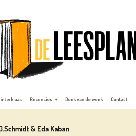
interklaas
Recensies
Boek van de week
Contact
.G.Schmidt & Eda Kaban