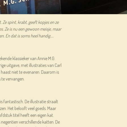
 Ze spint, krabt, geeft kopjes en ze
es. Ze is nu een gewoon meisje, maar
n. En dat is soms heel handig….
ekende klassieker van Annie M.G.
rige uitgave, met illustraties van Carl
n haast niet te evenaren. Daarom is
s te vervangen.
s fantastisch. De illustratie straalt
ezen. Het belooft veel goeds. Maar
dstuk titel heeft een eigen kat.
negentien verschillende katten. De