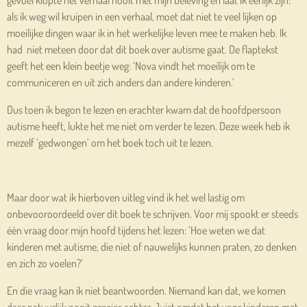
als ik weg wil kruipen in een verhaal, moet dat niet te veel lijken op
moeilijke dingen waar ik in het werkelijke leven mee te maken heb. Ik
had niet meteen door dat dit boek over autisme gaat. De flaptekst
geeft het een klein beetje weg: ‘Nova vindt het moeilijk om te
communiceren en uit zich anders dan andere kinderen.’
Dus toen ik begon te lezen en erachter kwam dat de hoofdpersoon
autisme heeft, lukte het me niet om verder te lezen. Deze week heb ik
mezelf ‘gedwongen’ om het boek toch uit te lezen.
Maar door wat ik hierboven uitleg vind ik het wel lastig om
onbevooroordeeld over dit boek te schrijven. Voor mij spookt er steeds
één vraag door mijn hoofd tijdens het lezen: ‘Hoe weten we dat
kinderen met autisme, die niet of nauwelijks kunnen praten, zo denken
en zich zo voelen?’
En die vraag kan ik niet beantwoorden. Niemand kan dat, we komen
daar natuurlijk nooit precies achter. Juist omdat het voor kinderen met