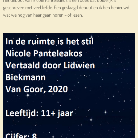
geschreven met veel liefde. Een geslaagd debuut en ik ben benieuwd
wat we nog van haar gaan horen – of lezen.