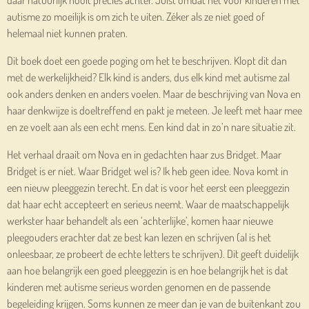
autisme zo moeilijk is om zich te uiten. Zéker als ze niet goed of
helemaal niet kunnen praten.
Dit boek doet een goede poging om het te beschrijven. Klopt dit dan
met de werkelijkheid? Elk kind is anders, dus elk kind met autisme zal
ook anders denken en anders voelen. Maar de beschrijving van Nova en
haar denkwijze is doeltreffend en pakt je meteen. Je leeft met haar mee
en ze voelt aan als een echt mens. Een kind dat in zo’n nare situatie zit.
Het verhaal draait om Nova en in gedachten haar zus Bridget. Maar
Bridget is er niet. Waar Bridget wel is? Ik heb geen idee. Nova komt in
een nieuw pleeggezin terecht. En dat is voor het eerst een pleeggezin
dat haar echt accepteert en serieus neemt. Waar de maatschappelijk
werkster haar behandelt als een ‘achterlijke’, komen haar nieuwe
pleegouders erachter dat ze best kan lezen en schrijven (al is het
onleesbaar, ze probeert de echte letters te schrijven). Dit geeft duidelijk
aan hoe belangrijk een goed pleeggezin is en hoe belangrijk het is dat
kinderen met autisme serieus worden genomen en de passende
begeleiding krijgen. Soms kunnen ze meer dan je van de buitenkant zou