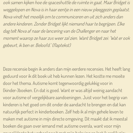
ook samen kijken hoe de spaceshuttle de ruimte in gaat. Maar Bridget is
weggelopen en Nova is in haar eentje in een nieuw pleeggezin geplaatst.
Nova vindt het moeilijk om te communiceren en uit zich anders dan
andere kinderen. Zonder Bridget lijkt niemand haar te begrijpen. Elke
dag telt Nova af naar de lancering van de Challenger en naar het
moment waarop ze haar zus weer zal zien. Want Bridget zei: ‘Wat er ook
gebeurt, ik ben er. Beloofd.’ (flaptekst)
Deze recensie begin ik anders dan mijn eerdere recensies. Het heeft lang
geduurd voor ik dit boek uit heb kunnen lezen. Het kostte me moeite
door het thema. Autisme komt tegenwoordig gelukkig voor in
(kinder-)boeken. En dat is goed. Want er was altijd weinig aandacht
voor autisme of vergelijkbare aandoeningen. Juist voor het begrip van
kinderen is het goed om dit onder de aandacht te brengen en dat kan
natuurlijk perfect in kinderboeken. Zelf heb ik al mijn gehele leven te
maken met autisme in mijn directe omgeving. Dit maakt dat ik meestal
boeken die gaan over iemand met autisme oversla, want voor mijn
gevoel klopte het verhaal nooit met mijn beleving en laat ik eerlijk zijn: