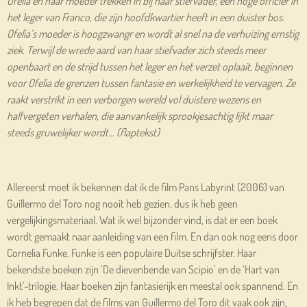
Ofelia en haar moeder trekken in bij haar stiefvader, een hoge officier in
het leger van Franco, die zijn hoofdkwartier heeft in een duister bos.
Ofelia’s moeder is hoogzwangr en wordt al snel na de verhuizing ernstig
ziek. Terwijl de wrede aard van haar stiefvader zich steeds meer
openbaart en de strijd tussen het leger en het verzet oplaait, beginnen
voor Ofelia de grenzen tussen fantasie en werkelijkheid te vervagen. Ze
raakt verstrikt in een verborgen wereld vol duistere wezens en
halfvergeten verhalen, die aanvankelijk sprookjesachtig lijkt maar
steeds gruwelijker wordt… (flaptekst)
Allereerst moet ik bekennen dat ik de film Pans Labyrint (2006) van
Guillermo del Toro nog nooit heb gezien, dus ik heb geen
vergelijkingsmateriaal. Wat ik wel bijzonder vind, is dat er een boek
wordt gemaakt naar aanleiding van een film. En dan ook nog eens door
Cornelia Funke. Funke is een populaire Duitse schrijfster. Haar
bekendste boeken zijn ‘De dievenbende van Scipio’ en de ‘Hart van
Inkt’-trilogie. Haar boeken zijn fantasierijk en meestal ook spannend. En
ik heb begrepen dat de films van Guillermo del Toro dit vaak ook zijn,