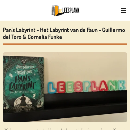
Ga
direct
naar
de
Pan's Labyrint - Het Labyrint van de Faun - Guillermo
hoofdinhoud
del Toro & Cornelia Funke