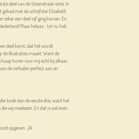
aatste deel van de Steenstraat-serie. In
t gehad met de schrijfster Elizabeth
er zeker een deel vijf ging komen. En
n Nederland! Maar helaas… tot nu heb
 een deel komt, dat het wordt
 de illustraties maakt. Want de
chaap horen voor mij echt bij elkaar.
van de verhalen perfect aan en
nder boek dan de eerste drie, want het
s die wij meelezen. En dat is wel even
oord opgeven: JA.