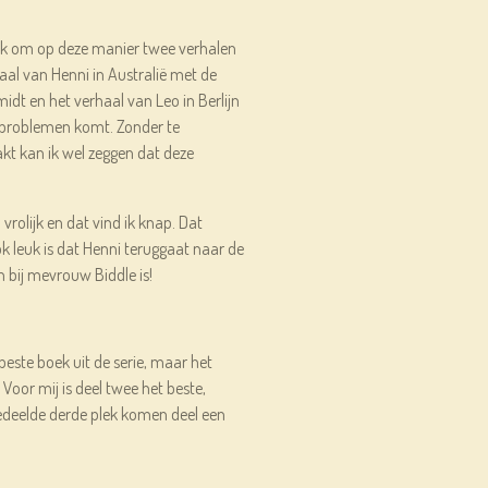
euk om op deze manier twee verhalen
haal van Henni in Australië met de
dt en het verhaal van Leo in Berlijn
de problemen komt. Zonder te
t kan ik wel zeggen dat deze
 vrolijk en dat vind ik knap. Dat
 leuk is dat Henni teruggaat naar de
n bij mevrouw Biddle is!
 beste boek uit de serie, maar het
 Voor mij is deel twee het beste,
edeelde derde plek komen deel een