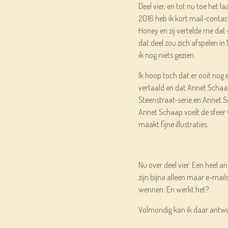
Deel vier, en tot nu toe het l
2016 heb ik kort mail-contac
Honey en zij vertelde me dat 
dat deel zou zich afspelen i
ik nog niets gezien.
Ik hoop toch dat er ooit nog
vertaald en dat Annet Schaap
Steenstraat-serie en Annet S
Annet Schaap voelt de sfeer 
maakt fijne illustraties.
Nu over deel vier. Een heel a
zijn bijna alleen maar e-mail
wennen. En werkt het?
Volmondig kan ik daar antw