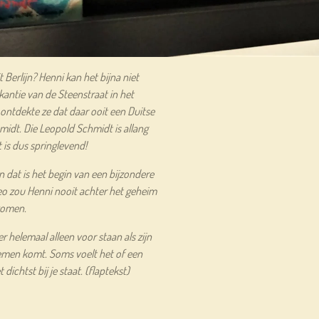
 Berlijn? Henni kan het bijna niet
akantie van de Steenstraat in het
ontdekte ze dat daar ooit een Duitse
idt. Die Leopold Schmidt is allang
is dus springlevend!
n dat is het begin van een bijzondere
o zou Henni nooit achter het geheim
komen.
r helemaal alleen voor staan als zijn
lemen komt. Soms voelt het of een
 dichtst bij je staat. (flaptekst)