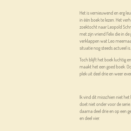
Het is vernieuwend en erg l
in één boek te lezen. Het ver
zoektocht naar Leopold Schmi
met zijn vriend Felix die in 
verklappen wat Leo meemaak
situatie nog steeds actueel is.
Toch blijft het boek luchtig en
maakt het een goed boek. Ook
plek uit deel drie en weer eve
Ik vind dit misschien niet het
doet niet onder voor de serie.
daarna deel drie en op een g
en deel vier.