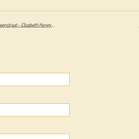
Nieuwe vrienden voor de Steenstraat - Elizabeth Honey & Annet Schaap