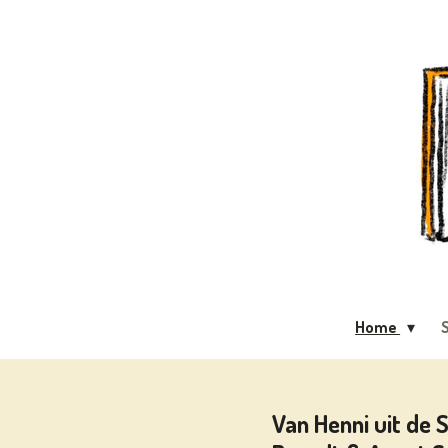
Ga
direct
naar
de
hoofdinhoud
Home
S
Van Henni uit de 