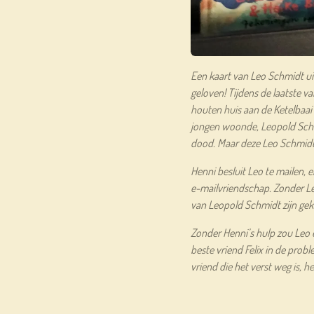
Een kaart van Leo Schmidt uit
geloven! Tijdens de laatste v
houten huis aan de Ketelbaai 
jongen woonde, Leopold Schm
dood. Maar deze Leo Schmidt 
Henni besluit Leo te mailen, e
e-mailvriendschap. Zonder Le
van Leopold Schmidt zijn ge
Zonder Henni’s hulp zou Leo e
beste vriend Felix in de prob
vriend die het verst weg is, het