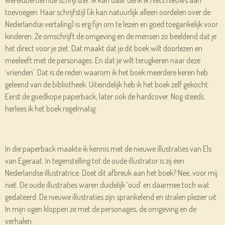
toevoegen. Haar schrijfstijl (ik kan natuurlijk alleen oordelen over de
Nederlandse vertaling) is erg fijn om te lezen en goed toegankelijk voor
kinderen. Ze omschrijft de omgeving en de mensen zo beeldend dat je
het direct voor je ziet. Dat maakt dat je dit boek wilt doorlezen en
meeleeft met de personages. En dat je wilt terugkeren naar deze
‘vrienden’. Dat is de reden waarom ik het boek meerdere keren heb
geleend van de bibliotheek. Uiteindelijk heb ik het boek zelf gekocht.
Eerst de goedkope paperback, later ook de hardcover. Nog steeds
herlees ik het boek regelmatig.
In die paperback maakte ik kennis met de nieuwe illustraties van Els
van Egeraat. In tegenstelling tot de oude illustrator is zij een
Nederlandse illustratrice. Doet dit afbreuk aan het boek? Nee, voor mij
niet. De oude illustraties waren duidelijk ‘oud’ en daarmee toch wat
gedateerd. De nieuwe illustraties zijn sprankelend en stralen plezier uit.
In mijn ogen kloppen ze met de personages, de omgeving en de
verhalen.