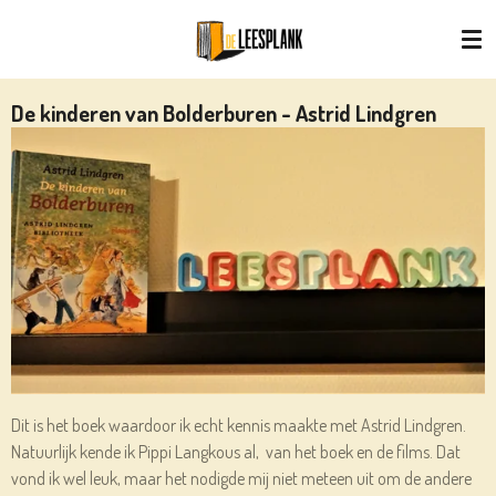
Ga
direct
naar
de
De kinderen van Bolderburen - Astrid Lindgren
hoofdinhoud
Dit is het boek waardoor ik echt kennis maakte met Astrid Lindgren.
Natuurlijk kende ik Pippi Langkous al, van het boek en de films. Dat
vond ik wel leuk, maar het nodigde mij niet meteen uit om de andere