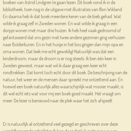
boeken van Astrid Lindgren te gaan lezen. Dit boek vond ik in de
bibliotheek, toen nog in de uitgave met illustraties van Illon Wikland.
En daarna heb ik dat boek meerdere keren van de bieb gehad. Wat
wilde ik graag zelf in Zweden wonen. En wat wilde ik graag in een
dorpje wonen met maar drie huizen. Ik heb heel vaak gedroomd of
gefantaseerd dat ons gezin met twee andere gezinnen ging verhuizen
naar Bolderburen. En in het huisje in het bos gingen dan mijn opa en
oma wonen. Dat leek me echt geweldig! Natuurlijk was dat een
kinderdroom, maar de droom is er nog steeds. Ik ben één keer in
Zweden geweest, maar wat wil ik daar graag een keer echt
rondtrekken. Dat komt toch echt door dit boek. De beschrijving van de
natuur, het weer en de mensen daar spreekt me ontzettend aan. En
hoewel een boek natuurlijk alles waarschijnlijk wat mooier maakt, is
dit wel echt iets wat voor mij een boek goed maakt. Het vraagt om
meer. De lezer is benieuwd naar de plek waar het zich afspeelt.
Er is natuurlijk al ontzettend veel gezegd en geschreven over deze
wereldberoemde schrijfster. Ik kan daar denk ik niets nieuws aan