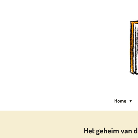
Ga
direct
naar
de
hoofdinhoud
Home
Het geheim van d