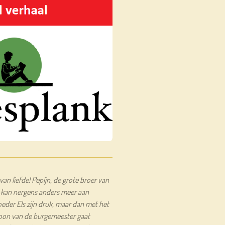
an liefde! Pepijn, de grote broer van
 en kan nergens anders meer aan
der Els zijn druk, maar dan met het
 zoon van de burgemeester gaat