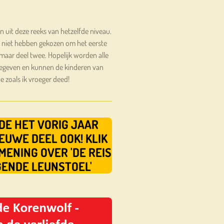
en uit deze reeks van hetzelfde niveau.
e niet hebben gekozen om het eerste
maar deel twee. Hopelijk worden alle
gegeven en kunnen de kinderen van
e zoals ik vroeger deed!
DE HET VORIG JAAR
EUWE DEEL OOK! KLIK
MENING OVER 'DE REIS
GENDE LEUNSTOEL'