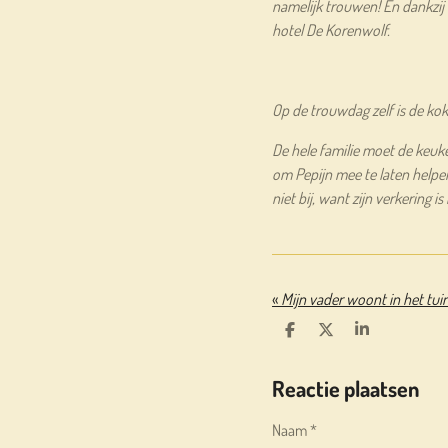
namelijk trouwen! En dankzij 
hotel De Korenwolf.
Op de trouwdag zelf is de kok
De hele familie moet de keuke
om Pepijn mee te laten helpen
niet bij, want zijn verkering is
«
Mijn vader woont in het tui
D
D
S
E
E
H
L
E
A
Reactie plaatsen
E
L
R
N
E
Naam *