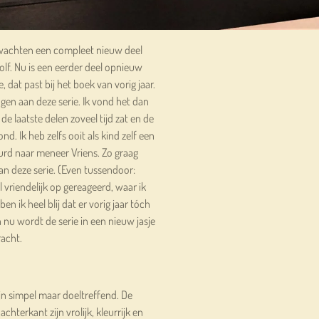
 wachten een compleet nieuw deel
f. Nu is een eerder deel opnieuw
, dat past bij het boek van vorig jaar.
ingen aan deze serie. Ik vond het dan
e laatste delen zoveel tijd zat en de
rond. Ik heb zelfs ooit als kind zelf een
urd naar meneer Vriens. Zo graag
an deze serie. (Even tussendoor:
 vriendelijk op gereageerd, waar ik
n ik heel blij dat er vorig jaar tóch
nu wordt de serie in een nieuw jasje
acht.
zijn simpel maar doeltreffend. De
achterkant zijn vrolijk, kleurrijk en