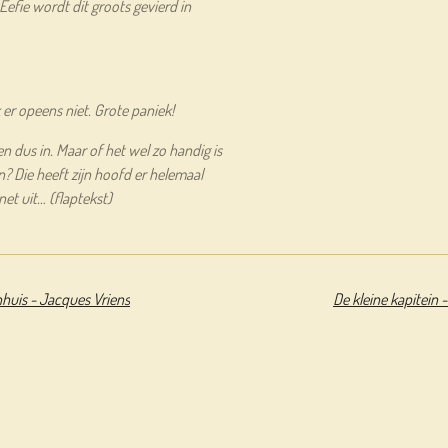
Eefie wordt dit groots gevierd in
 er opeens niet. Grote paniek!
n dus in. Maar of het wel zo handig is
? Die heeft zijn hoofd er helemaal
 net uit… (flaptekst)
nhuis - Jacques Vriens
De kleine kapitein 