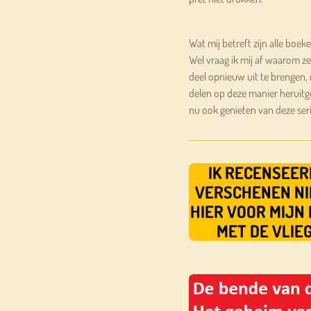
Wat mij betreft zijn alle boek
Wel vraag ik mij af waarom z
deel opnieuw uit te brengen, 
delen op deze manier heruit
nu ook genieten van deze seri
IK RECENSEER
VERSCHENEN NI
HIER VOOR MIJN 
MET DE VLIE