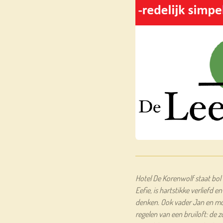
Hotel De Korenwolf staat bol v
Eefie, is hartstikke verliefd
denken. Ook vader Jan en moe
regelen van een bruiloft: de