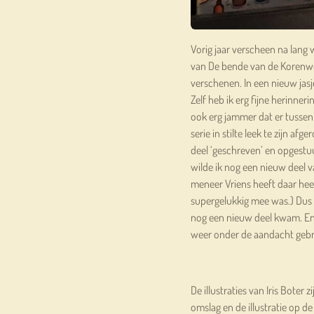
Vorig jaar verscheen na lang
van De bende van de Korenwol
verschenen. In een nieuw jasje
Zelf heb ik erg fijne herinner
ook erg jammer dat er tussen d
serie in stilte leek te zijn afge
deel ‘geschreven’ en opgestu
wilde ik nog een nieuw deel v
meneer Vriens heeft daar heel
supergelukkig mee was.) Dus be
nog een nieuw deel kwam. En 
weer onder de aandacht gebr
De illustraties van Iris Boter 
omslag en de illustratie op de 