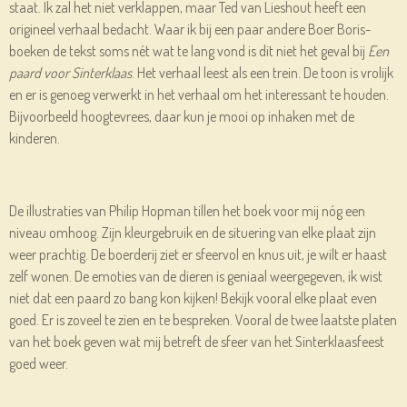
staat. Ik zal het niet verklappen, maar Ted van Lieshout heeft een
origineel verhaal bedacht. Waar ik bij een paar andere Boer Boris-
boeken de tekst soms nét wat te lang vond is dit niet het geval bij
Een
paard voor Sinterklaas
. Het verhaal leest als een trein. De toon is vrolijk
en er is genoeg verwerkt in het verhaal om het interessant te houden.
Bijvoorbeeld hoogtevrees, daar kun je mooi op inhaken met de
kinderen.
De illustraties van Philip Hopman tillen het boek voor mij nóg een
niveau omhoog. Zijn kleurgebruik en de situering van elke plaat zijn
weer prachtig. De boerderij ziet er sfeervol en knus uit, je wilt er haast
zelf wonen. De emoties van de dieren is geniaal weergegeven, ik wist
niet dat een paard zo bang kon kijken! Bekijk vooral elke plaat even
goed. Er is zoveel te zien en te bespreken. Vooral de twee laatste platen
van het boek geven wat mij betreft de sfeer van het Sinterklaasfeest
goed weer.