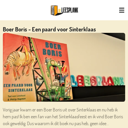
Ga
direct
naar
de
Boer Boris - Een paard voor Sinterklaas
hoofdinhoud
Vorig jaar kwam er een Boer Boris uit over Sinterklaas en nu heb ik
hem pas! Ik ben een fan van het Sinterklaasfeest en ik vind Boer Boris
ook geweldig. Dus waarom ik dit boek nu pas heb, geen idee...