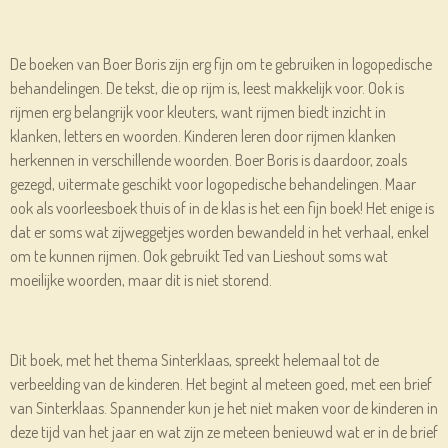
De boeken van Boer Boris zijn erg fijn om te gebruiken in logopedische
behandelingen. De tekst, die op rijm is, leest makkelijk voor. Ook is
rijmen erg belangrijk voor kleuters, want rijmen biedt inzicht in
klanken, letters en woorden. Kinderen leren door rijmen klanken
herkennen in verschillende woorden. Boer Boris is daardoor, zoals
gezegd, uitermate geschikt voor logopedische behandelingen. Maar
ook als voorleesboek thuis of in de klas is het een fijn boek! Het enige is
dat er soms wat zijweggetjes worden bewandeld in het verhaal, enkel
om te kunnen rijmen. Ook gebruikt Ted van Lieshout soms wat
moeilijke woorden, maar dit is niet storend.
Dit boek, met het thema Sinterklaas, spreekt helemaal tot de
verbeelding van de kinderen. Het begint al meteen goed, met een brief
van Sinterklaas. Spannender kun je het niet maken voor de kinderen in
deze tijd van het jaar en wat zijn ze meteen benieuwd wat er in de brief