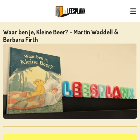
Ga
direct
naar
de
Waar ben je, Kleine Beer? - Martin Waddell &
hoofdinhoud
Barbara Firth