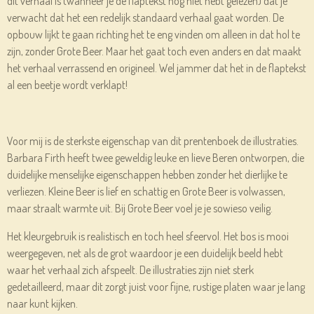
dit verhaal is (wanneer je de flaptekst nog niet hebt gelezen) dat je
verwacht dat het een redelijk standaard verhaal gaat worden. De
opbouw lijkt te gaan richting het te eng vinden om alleen in dat hol te
zijn, zonder Grote Beer. Maar het gaat toch even anders en dat maakt
het verhaal verrassend en origineel. Wel jammer dat het in de flaptekst
al een beetje wordt verklapt!
Voor mij is de sterkste eigenschap van dit prentenboek de illustraties.
Barbara Firth heeft twee geweldig leuke en lieve Beren ontworpen, die
duidelijke menselijke eigenschappen hebben zonder het dierlijke te
verliezen. Kleine Beer is lief en schattig en Grote Beer is volwassen,
maar straalt warmte uit. Bij Grote Beer voel je je sowieso veilig.
Het kleurgebruik is realistisch en toch heel sfeervol. Het bos is mooi
weergegeven, net als de grot waardoor je een duidelijk beeld hebt
waar het verhaal zich afspeelt. De illustraties zijn niet sterk
gedetailleerd, maar dit zorgt juist voor fijne, rustige platen waar je lang
naar kunt kijken.