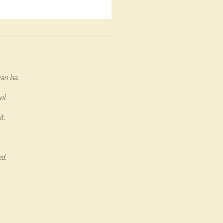
an Isa.
il.
t,
ed.