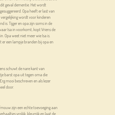
 dit geval dementie. Het wordt
esuggereerd. Opa heeft er last van
e vergelijking wordt voor kinderen
 is. Tijger en opa zijn soms in de
 waar Isa in voorkomt, kopt Vriens de
n. Opa weet niet meer wie Isa is.
t er een lampje branden bij opa en
 Vriens schuwt de nare kant van
tje barst opa uit tegen oma die
Erg mooi beschreven en als lezer
neel door.
alfmouw zijn een echte toevoeging aan
erhaaltjes vrolijk, kleurrijk en laat de