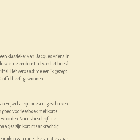
en klassieker van Jacques Vriens. In
it was de eerdere titel van het boek)
ffel. Het verbaast me eerlijk gezegd
Griffel heeft gewonnen.
s in vrijwel al zijn boeken, geschreven
een goed voorleesboek met korte
e woorden. Vriens beschrijft de
haaltjes zijn kort maar krachtig.
ebruiken van moeilijke situaties zoals