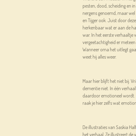
pesten, dood, scheiding en in
nergens genoemd, maar wel g
en Tijger ook. Juist door dez
herkenbaar wat er aan de hand
war. In het eerste verhaaltje
vergeetachtigheid er meteen i
Wanneer oma het uitlegt gaa
weet hij alles weer.
Maar hier blijft het niet bij.
dementie niet. In één verhaal
daardoor emotioneel wordt. 
raak je hier zelfs wat emotio
De illustraties van Saskia H
het verhaal. Ze illustreert de v