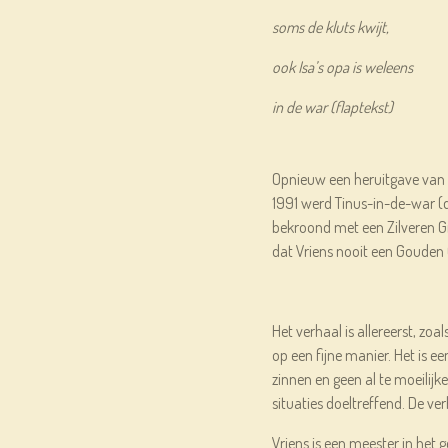
soms de kluts kwijt,
ook Isa’s opa is weleens
in de war (flaptekst)
Opnieuw een heruitgave van e
1991 werd Tinus-in-de-war (d
bekroond met een Zilveren Gri
dat Vriens nooit een Gouden 
Het verhaal is allereerst, zoal
op een fijne manier. Het is 
zinnen en geen al te moeilijk
situaties doeltreffend. De ver
Vriens is een meester in het g