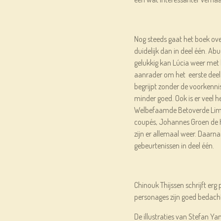
Nog steeds gaat het boek ove
duidelijk dan in deel één. A
gelukkig kan Lúcia weer met 
aanrader om het eerste deel te
begrijpt zonder de voorkenni
minder goed. Ook is er veel h
Welbefaamde Betoverde Limot
coupés, Johannes Groen de H
zijn er allemaal weer. Daarn
gebeurtenissen in deel één.
Chinouk Thijssen schrijft erg p
personages zijn goed bedacht 
De illustraties van Stefan Y