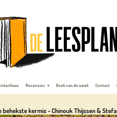
interklaas
Recensies
Boek van de week
Contact
de behekste kermis - Chinouk Thijssen & Stef