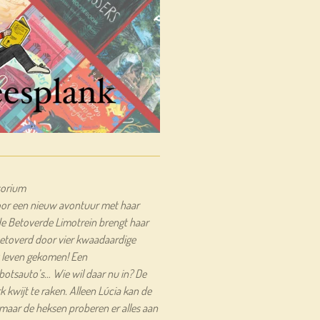
sorium
voor een nieuw avontuur met haar
 Betoverde Limotrein brengt haar
betoverd door vier kwaadaardige
ot leven gekomen! Een
otsauto’s… Wie wil daar nu in? De
k kwijt te raken. Alleen Lúcia kan de
aar de heksen proberen er alles aan