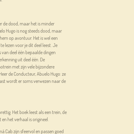
r de dood, maar het is minder
buelo Hugo is nog steeds dood, maar
hem op avontuur. Het is wel een
 lezen voor je dit deel leest. Je
s van deel één bepaalde dingen
erkenning uit deel één. De
rein met zijn vele bijzondere
eer de Conducteur, Abuelo Hugo: ze
aast wordt er soms verwezen naar de
rettig. Het boek leest als een trein, de
en het verhaal is origineel.
amá Cab zijn sfeervol en passen goed