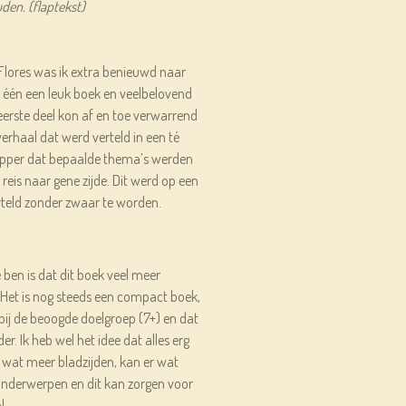
den. (flaptekst)
 Flores was ik extra benieuwd naar
l één een leuk boek en veelbelovend
erste deel kon af en toe verwarrend
 verhaal dat werd verteld in een té
dapper dat bepaalde thema’s werden
 reis naar gene zijde. Dit werd op een
rteld zonder zwaar te worden.
e ben is dat dit boek veel meer
 Het is nog steeds een compact boek,
bij de beoogde doelgroep (7+) en dat
r. Ik heb wel het idee dat alles erg
, wat meer bladzijden, kan er wat
nderwerpen en dit kan zorgen voor
l.