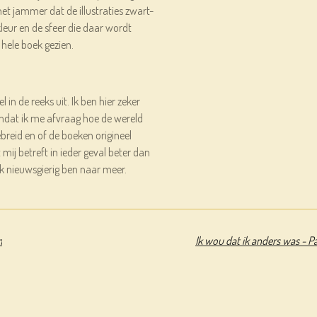
het jammer dat de illustraties zwart-
 kleur en de sfeer die daar wordt
 hele boek gezien.
 in de reeks uit. Ik ben hier zeker
dat ik me afvraag hoe de wereld
reid en of de boeken origineel
t mij betreft in ieder geval beter dan
ik nieuwsgierig ben naar meer.
m
Ik wou dat ik anders was - P