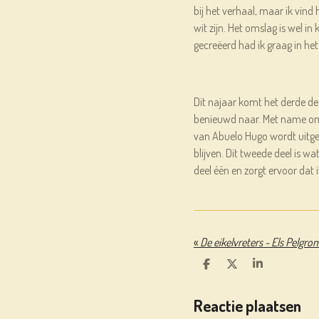
bij het verhaal, maar ik vind 
wit zijn. Het omslag is wel in
gecreëerd had ik graag in het
Dit najaar komt het derde deel
benieuwd naar. Met name om
van Abuelo Hugo wordt uitgeb
blijven. Dit tweede deel is wa
deel één en zorgt ervoor dat 
«
De eikelvreters - Els Pelgro
D
D
S
E
E
H
L
E
A
Reactie plaatsen
E
L
R
N
E