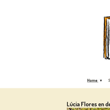
Ga
direct
naar
de
hoofdinhoud
Home
S
Lúcia Flores en 