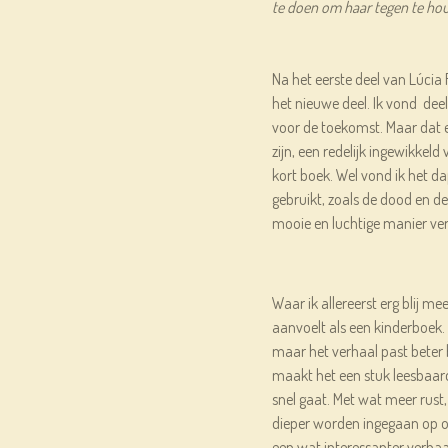
te doen om haar tegen te hou
Na het eerste deel van Lúcia
het nieuwe deel. Ik vond dee
voor de toekomst. Maar dat e
zijn, een redelijk ingewikkeld
kort boek. Wel vond ik het 
gebruikt, zoals de dood en de
mooie en luchtige manier ve
Waar ik allereerst erg blij me
aanvoelt als een kinderboek.
maar het verhaal past beter 
maakt het een stuk leesbaarde
snel gaat. Met wat meer rust
dieper worden ingegaan op o
een wat interessanter verhaa