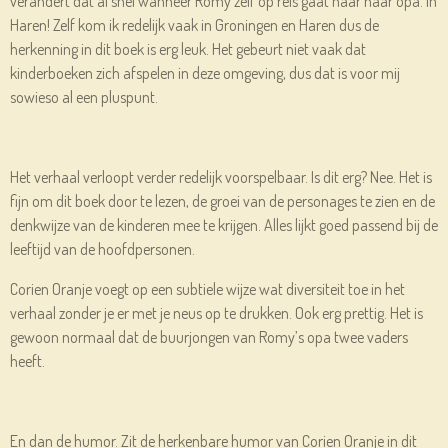
verandert dat al snel wanneer Romy zelf op reis gaat naar haar opa. In
Haren! Zelf kom ik redelijk vaak in Groningen en Haren dus de
herkenning in dit boek is erg leuk. Het gebeurt niet vaak dat
kinderboeken zich afspelen in deze omgeving, dus dat is voor mij
sowieso al een pluspunt.
Het verhaal verloopt verder redelijk voorspelbaar. Is dit erg? Nee. Het is
fijn om dit boek door te lezen, de groei van de personages te zien en de
denkwijze van de kinderen mee te krijgen. Alles lijkt goed passend bij de
leeftijd van de hoofdpersonen.
Corien Oranje voegt op een subtiele wijze wat diversiteit toe in het
verhaal zonder je er met je neus op te drukken. Ook erg prettig. Het is
gewoon normaal dat de buurjongen van Romy’s opa twee vaders
heeft.
En dan de humor. Zit de herkenbare humor van Corien Oranje in dit