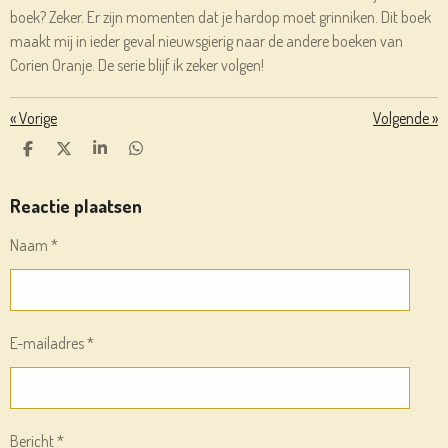
boek? Zeker. Er zijn momenten dat je hardop moet grinniken. Dit boek
maakt mij in ieder geval nieuwsgierig naar de andere boeken van
Corien Oranje. De serie blijf ik zeker volgen!
«
Vorige
Volgende
»
D
D
S
D
E
E
H
E
L
E
A
L
E
L
R
E
Reactie plaatsen
N
E
N
Naam *
E-mailadres *
Bericht *