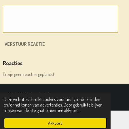
VERSTUUR REACTIE
Reacties
Er zijn geen reacties geplaatst.
© 2020 - 2026 deleesplank.nl
Deze website gebruikt cookies voor analyse-doeleinden
Powered by
JouwWeb
en/of het tonen van advertenties. Door gebruik te blijven
maken van de site gaat u hiermee akkoord.
Akkoord
E-mailadres
Instagram