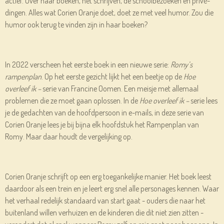
actief. Over haar boeken, het schrijven, de schoolbezoeken en privé-
dingen. Alles wat Corien Oranje doet, doet ze met veel humor. Zou die
humor ook terug te vinden zijn in haar boeken?
In 2022 verscheen het eerste boek in een nieuwe serie:
Romy’s
rampenplan
. Op het eerste gezicht lijkt het een beetje op de
Hoe
overleef ik –
serie van Francine Oomen. Een meisje met allemaal
problemen die ze moet gaan oplossen. In de
Hoe overleef ik –
serie lees
je de gedachten van de hoofdpersoon in e-mails, in deze serie van
Corien Oranje lees je bij bijna elk hoofdstuk het Rampenplan van
Romy. Maar daar houdt de vergelijking op.
Corien Oranje schrijft op een erg toegankelijke manier. Het boek leest
daardoor als een trein en je leert erg snel alle personages kennen. Waar
het verhaal redelijk standaard van start gaat - ouders die naar het
buitenland willen verhuizen en de kinderen die dit niet zien zitten -