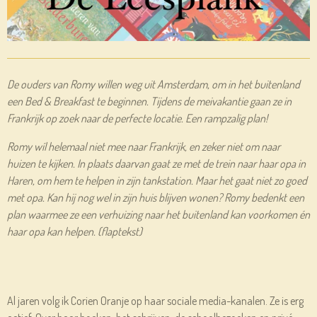
De ouders van Romy willen weg uit Amsterdam, om in het buitenland
een Bed & Breakfast te beginnen. Tijdens de meivakantie gaan ze in
Frankrijk op zoek naar de perfecte locatie. Een rampzalig plan!
Romy wíl helemaal niet mee naar Frankrijk, en zeker niet om naar
huizen te kijken. In plaats daarvan gaat ze met de trein naar haar opa in
Haren, om hem te helpen in zijn tankstation. Maar het gaat niet zo goed
met opa. Kan hij nog wel in zijn huis blijven wonen? Romy bedenkt een
plan waarmee ze een verhuizing naar het buitenland kan voorkomen én
haar opa kan helpen. (flaptekst)
Al jaren volg ik Corien Oranje op haar sociale media-kanalen. Ze is erg