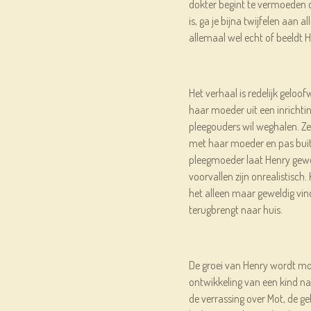
dokter begint te vermoeden d
is, ga je bijna twijfelen aan a
allemaal wel echt of beeldt He
Het verhaal is redelijk gelo
haar moeder uit een inrichting
pleegouders wil weghalen. Z
met haar moeder en pas buit
pleegmoeder laat Henry gew
voorvallen zijn onrealistisch.
het alleen maar geweldig vi
terugbrengt naar huis.
De groei van Henry wordt mo
ontwikkeling van een kind na
de verrassing over Mot, de ge