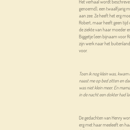
Het verhaal wordt beschreve
genoemd), een twaalfjarig me
aan zee. Ze heeft het erg mo
Robert, maar heeft geen tijd
de ziekte van haar moeder en
Biggetje (een bijnaam voor 
zijn werk naar het buitenland 
voor.
Toen ik nog klein was, kwam m
naast me op bed zitten en dan 
was niet klein meer. En mama
in de nacht een dokter had 
De gedachten van Henry word
erg met haar meeleeft en ha