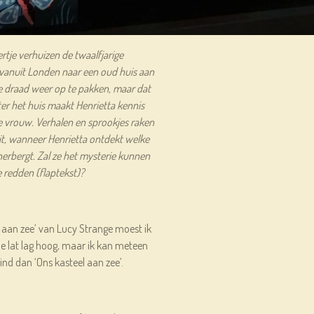
tje verhuizen de twaalfjarige
e vanuit Londen naar een oud huis aan
de draad weer op te pakken, maar dat
hter het huis maakt Henrietta kennis
 vrouw. Verhalen en sprookjes raken
eit, wanneer Henrietta ontdekt welke
erbergt. Zal ze het mysterie kunnen
e redden (flaptekst)?
l aan zee’ van Lucy Strange moest ik
De lat lag hoog, maar ik kan meteen
ind dan ‘Ons kasteel aan zee’.