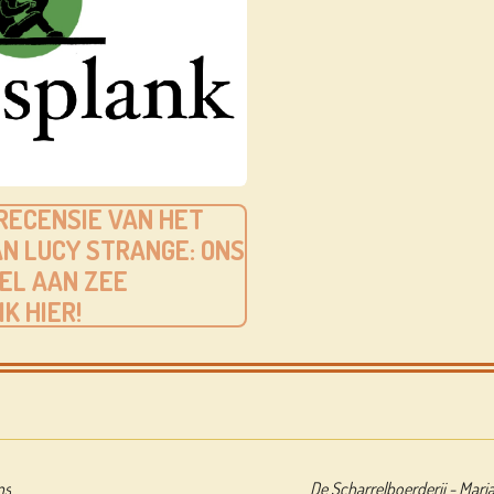
 RECENSIE VAN HET
N LUCY STRANGE: ONS
EL AAN ZEE
IK HIER!
ns
De Scharrelboerderij - Mar