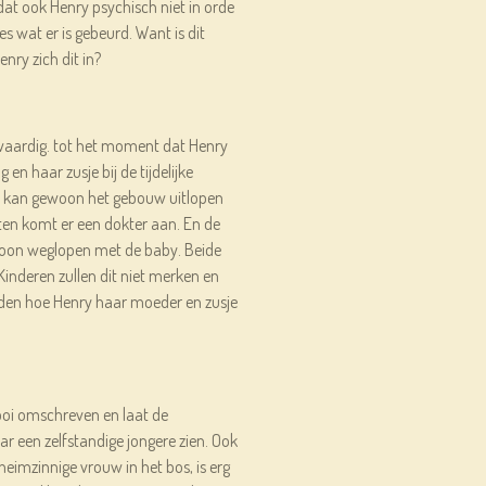
at ook Henry psychisch niet in orde
lles wat er is gebeurd. Want is dit
nry zich dit in?
ofwaardig. tot het moment dat Henry
 en haar zusje bij de tijdelijke
e kan gewoon het gebouw uitlopen
en komt er een dokter aan. En de
oon weglopen met de baby. Beide
 Kinderen zullen dit niet merken en
nden hoe Henry haar moeder en zusje
oi omschreven en laat de
ar een zelfstandige jongere zien. Ook
heimzinnige vrouw in het bos, is erg